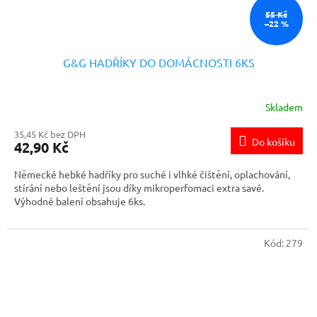
55 Kč
–22 %
G&G HADŘÍKY DO DOMÁCNOSTI 6KS
Skladem
35,45 Kč bez DPH
Do košíku
42,90 Kč
Německé hebké hadříky pro suché i vlhké čištění, oplachování,
stírání nebo leštění jsou díky mikroperfomaci extra savé.
Výhodné balení obsahuje 6ks.
Kód:
279