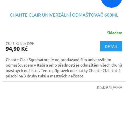
CHANTE CLAIR UNIVERZÁLNÍ ODMAŠŤOVAČ 600ML
Skladem
78,43 Kč bez DPH
DETAIL
94,90 Kč
Chante Clair Sgrassatore je nejprodávanějším univerzálním
odmašťovačem v Itálii a jeho předností je odmaštění všech druhů
mastných nečistot. Tento přípravek od značky Chante Clair totiž
působí na 3 druhy tuků a mastných nečistot
Kód:
978/AMA