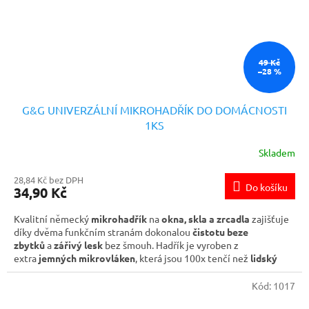
49 Kč
–28 %
G&G UNIVERZÁLNÍ MIKROHADŘÍK DO DOMÁCNOSTI
1KS
Skladem
28,84 Kč bez DPH
Do košíku
34,90 Kč
Kvalitní německý
mikrohadřík
na
okna, skla a zrcadla
zajišťuje
díky dvěma funkčním stranám dokonalou
čistotu beze
zbytků
a
zářivý lesk
bez šmouh. Hadřík je vyroben z
extra
jemných mikrovláken
, která jsou 100x tenčí než
lidský
vlas
. Díky tomu bez problému zachytí i ty nejmenší
šmouhy,
nečistoty a mastné otisky
. Pruhovaná strana zajišťuje
Kód:
1017
odstranění odolných skvrn a to bez poškrábání. Hebká a