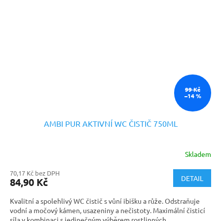
99 Kč
–14 %
AMBI PUR AKTIVNÍ WC ČISTIČ 750ML
Skladem
70,17 Kč bez DPH
DETAIL
84,90 Kč
Kvalitní a spolehlivý WC čistič s vůní ibišku a růže. Odstraňuje
vodní a močový kámen, usazeniny a nečistoty. Maximální čisticí
síla v kombinaci s jedinečným výběrem rostlinných