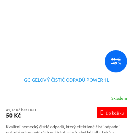
99 Kč
–49 %
GG GELOVÝ ČISTIČ ODPADŮ POWER 1L
Skladem
41,32 Kč bez DPH
Do košíku
50 Kč
Kvalitní německý čistič odpadů, který efektivně čistí odpadní
potrubí od organických nečistot, vlasů, zbytků jídla, tuků a