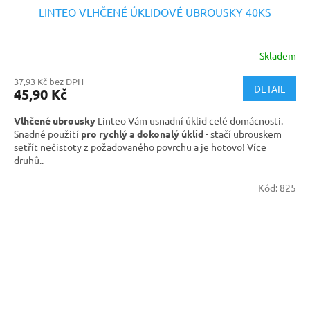
LINTEO VLHČENÉ ÚKLIDOVÉ UBROUSKY 40KS
Skladem
37,93 Kč bez DPH
DETAIL
45,90 Kč
Vlhčené ubrousky
Linteo Vám usnadní úklid celé domácnosti.
Snadné použití
pro rychlý a dokonalý úklid
- stačí ubrouskem
setřít nečistoty z požadovaného povrchu a je hotovo! Více
druhů..
Kód:
825