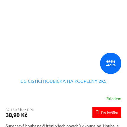
nadýchaná strana je určena pro vysušení aniž by zanechávala
pruhy. Vhodný pro
vnitřní i venkovní čištění
a je možné jej
použít suchý nebo navlhčený.
69 Kč
–43 %
GG ČISTÍCÍ HOUBIČKA NA KOUPELNY 2KS
Skladem
32,15 Kč bez DPH
Do košíku
38,90 Kč
Super savá houba na čištění všech povrchů v koupelně. Houba je