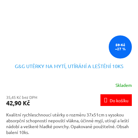
59 Kč
–27 %
G&G UTĚRKY NA MYTÍ, UTÍRÁNÍ A LEŠTĚNÍ 10KS
Skladem
35,45 Kč bez DPH
Do košíku
42,90 Kč
Kvalitní rychleschnoucí utěrky o rozměru 37x51cm s vysokou
absorpční schopností nepouští vlákna, účinně myjí, utírají a leští
nádobí a veškeré hladké povrchy. Opakovaně použitelné. Obsah
balení 10ks.