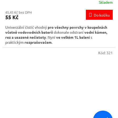
Skladem
45,45 Kč bez DPH
Do košíku
55 Kč
Univerzální čistič vhodný
pro všechny povrchy v koupelnách
včetně vodovodních baterií
dokonale odstraní
vodní kámen,
rez a usazené nečistoty
. Nyní
ve velkém 1L balení
s
praktickým
rozprašovačem
.
Kód:
321