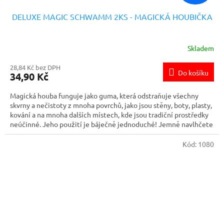
DELUXE MAGIC SCHWAMM 2KS - MAGICKÁ HOUBIČKA
Skladem
28,84 Kč bez DPH
Do košíku
34,90 Kč
Magická houba funguje jako guma, která odstraňuje všechny
skvrny a nečistoty z mnoha povrchů, jako jsou stěny, boty, plasty,
kování a na mnoha dalších místech, kde jsou tradiční prostředky
neúčinné. Jeho použití je báječně jednoduché! Jemně navlhčete
houbu vodou a otřete nečistoty. Zaručený okamžitý účinek!
Upozornění: Před prvním použitím vyzkoušejte na méně
Kód:
1080
viditelném místě, zkontrolujte zda není povrch poškrábaný nebo
poškozený. Při použití houby nepoužívejte nadměrný tlak.
Nepoužívejte na povrchy pokryté vodo-ředitelnými barvami
nebo lakem.