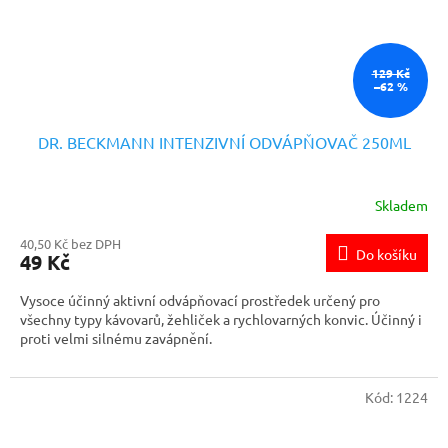
129 Kč
–62 %
DR. BECKMANN INTENZIVNÍ ODVÁPŇOVAČ 250ML
Skladem
40,50 Kč bez DPH
Do košíku
49 Kč
Vysoce účinný aktivní odvápňovací prostředek určený pro
všechny typy kávovarů, žehliček a rychlovarných konvic. Účinný i
proti velmi silnému zavápnění.
Kód:
1224