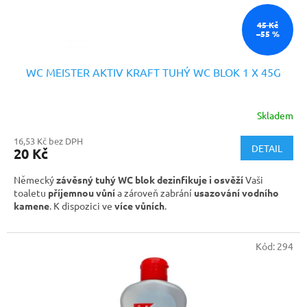
t
ů
45 Kč
–55 %
WC MEISTER AKTIV KRAFT TUHÝ WC BLOK 1 X 45G
Skladem
16,53 Kč bez DPH
DETAIL
20 Kč
Německý
závěsný tuhý WC blok dezinfikuje i osvěží
Vaši
toaletu
příjemnou vůní
a zároveň zabrání
usazování vodního
kamene
. K dispozici ve
více vůních
.
Kód:
294