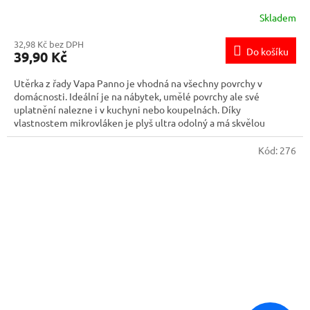
Skladem
32,98 Kč bez DPH
Do košíku
39,90 Kč
Utěrka z řady Vapa Panno je vhodná na všechny povrchy v
domácnosti. Ideální je na nábytek, umělé povrchy ale své
uplatnění nalezne i v kuchyni nebo koupelnách. Díky
vlastnostem mikrovláken je plyš ultra odolný a má skvělou
absorpční schopnost. Používejte nasucho tím se efektivně se
zbavíte prachu.
Kód:
276