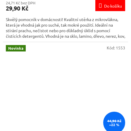
24,71 Kč bez DPH
Do košíku
29,90 Kč
Skvělý pomocník v domácnosti! Kvalitní utěrka z mikrovlákna,
která je vhodná jak pro suché, tak mokré použití. Ideální na
stírání prachu, nečistot nebo pro důkladný úklid s pomocí
čistících detergentů. Vhodná je na sklo, lamino, dřevo, nerez, kov,
plast a další běžné povrchy.
Kód:
1553
Novinka
44,90 Kč
–22 %