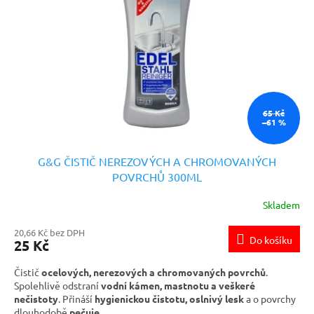
65 Kč
–61 %
G&G ČISTIČ NEREZOVÝCH A CHROMOVANÝCH
POVRCHŮ 300ML
Skladem
20,66 Kč bez DPH
Do košíku
25 Kč
Čistič
ocelových, nerezových a chromovaných povrchů
.
Spolehlivě odstraní
vodní kámen, mastnotu a veškeré
nečistoty
. Přináší
hygienickou čistotu, oslnivý lesk
a o povrchy
dlouhodobě
pečuje
.