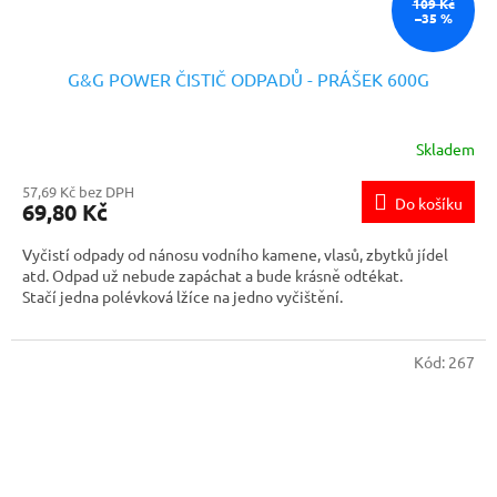
109 Kč
–35 %
G&G POWER ČISTIČ ODPADŮ - PRÁŠEK 600G
Skladem
57,69 Kč bez DPH
Do košíku
69,80 Kč
Vyčistí odpady od nánosu vodního kamene, vlasů, zbytků jídel
atd. Odpad už nebude zapáchat a bude krásně odtékat.
Stačí jedna polévková lžíce na jedno vyčištění.
Kód:
267