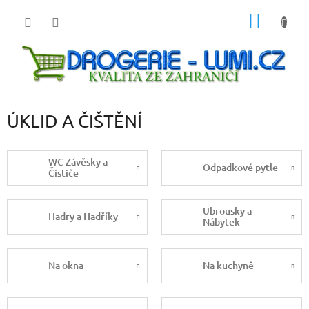
Přejít
NÁKUP
na
obsah
KOŠÍK
ÚKLID A ČIŠTĚNÍ
WC Závěsky a
Odpadkové pytle
Čističe
Ubrousky a
Hadry a Hadříky
Nábytek
Na okna
Na kuchyně