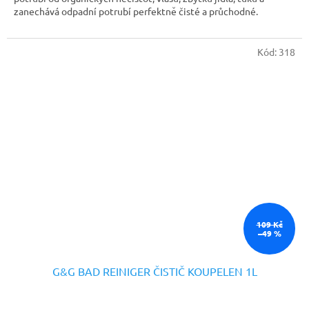
zanechává odpadní potrubí perfektně čisté a průchodné.
Kód:
318
109 Kč
–49 %
G&G BAD REINIGER ČISTIČ KOUPELEN 1L