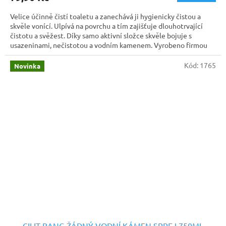
Velice účinně čistí toaletu a zanechává ji hygienicky čistou a
skvěle vonící.
Ulpívá na povrchu a tím zajišťuje dlouhotrvající
čistotu a svěžest. Díky samo aktivní složce skvěle bojuje s
usazeninami, nečistotou a vodním kamenem. Vyrobeno firmou
Henkel.
Kód:
1765
Novinka
CILIT BANG ŽÁDNÝ VODNÍ KÁMEN SPREJ 750ML