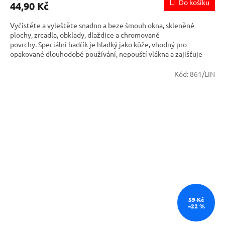
Do košíku
44,90 Kč
Vyčistěte a vyleštěte snadno a beze šmouh okna, skleněné
plochy, zrcadla, obklady, dlaždice a chromované
povrchy. Speciální hadřík je hladký jako kůže, vhodný pro
opakované dlouhodobé používání, nepouští vlákna a zajišťuje
dokonalý lesk. Lze vyprat do 95°C. Nepřidávejte aviváže ani
změkčovadla.
Kód:
861/LIN
59 Kč
–22 %