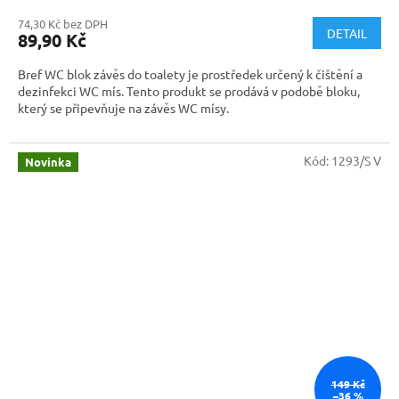
74,30 Kč bez DPH
DETAIL
89,90 Kč
Bref WC blok závěs do toalety je prostředek určený k čištění a
dezinfekci WC mís. Tento produkt se prodává v podobě bloku,
který se připevňuje na závěs WC mísy.
Bref WC blok závěs do toalety se skládá z čisticích látek a
parfémů, které pomáhají odstraňovat skvrny a nečistoty z WC
Kód:
1293/S V
Novinka
mísy, a zároveň zanechávají příjemnou vůni. Blok se uvolňuje
postupně, takže je nutné jej občas vyměnit, aby se zajistilo
dostatečné čištění WC mísy.
149 Kč
–36 %