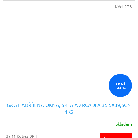
Kód:
273
59 Kč
–23 %
G&G HADŘÍK NA OKNA, SKLA A ZRCADLA 35,5X39,5CM
1KS
Skladem
37,11 Kč bez DPH