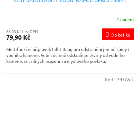
Skladem
66,03 Kč bez DPH
Do košíku
79,90 Kč
Multifunkční přípravek Cillit Bang pro odstranění jemné špíny i
vodního kamene. Velmi účinně odstraňuje skvrny od vodního
kamene, rzi, silných usazenin a mýdlového povlaku.
Velikost balení 750 ml
Kód:
1347/WIL