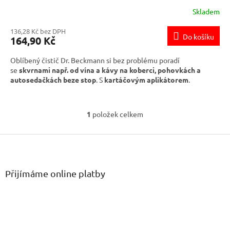
Skladem
136,28 Kč bez DPH
Do košíku
164,90 Kč
Oblíbený čistič Dr. Beckmann si bez problému poradí
se
skvrnami např. od vína a kávy na koberci, pohovkách a
autosedačkách beze stop
. S
kartáčovým aplikátorem
.
1
položek celkem
O
v
Z
l
á
á
d
p
a
a
Přijímáme online platby
c
t
í
í
p
r
v
k