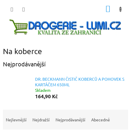
Přejít
NÁKUP
na
obsah
KOŠÍK
Na koberce
Nejprodávanější
DR. BECKMANN ČISTIČ KOBERCŮ A POHOVEK S
KARTÁČEM 650ML
Skladem
164,90 Kč
Ř
a
Nejlevnější
Nejdražší
Nejprodávanější
Abecedně
z