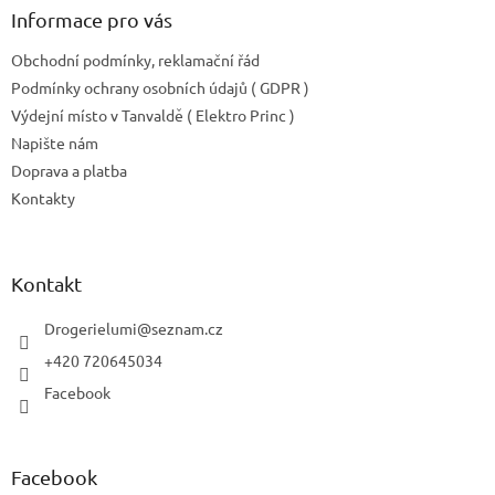
y
Informace pro vás
v
ý
Obchodní podmínky, reklamační řád
p
Podmínky ochrany osobních údajů ( GDPR )
i
Výdejní místo v Tanvaldě ( Elektro Princ )
s
u
Napište nám
Doprava a platba
Kontakty
Kontakt
Drogerielumi
@
seznam.cz
+420 720645034
Facebook
Facebook