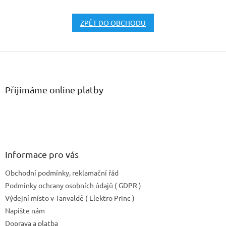
ZPĚT DO OBCHODU
Z
á
p
a
Přijímáme online platby
t
í
Informace pro vás
Obchodní podmínky, reklamační řád
Podmínky ochrany osobních údajů ( GDPR )
Výdejní místo v Tanvaldě ( Elektro Princ )
Napište nám
Doprava a platba