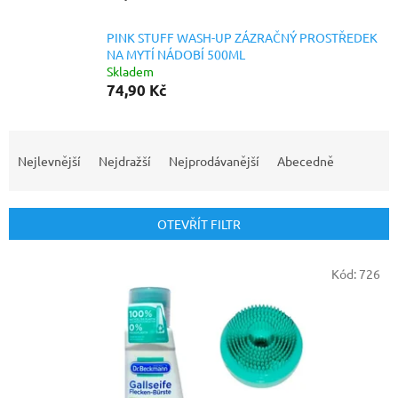
PINK STUFF WASH-UP ZÁZRAČNÝ PROSTŘEDEK
NA MYTÍ NÁDOBÍ 500ML
Skladem
74,90 Kč
Ř
a
Nejlevnější
Nejdražší
Nejprodávanější
Abecedně
z
e
n
OTEVŘÍT FILTR
í
p
V
r
Kód:
726
ý
o
p
d
i
u
s
k
p
t
r
ů