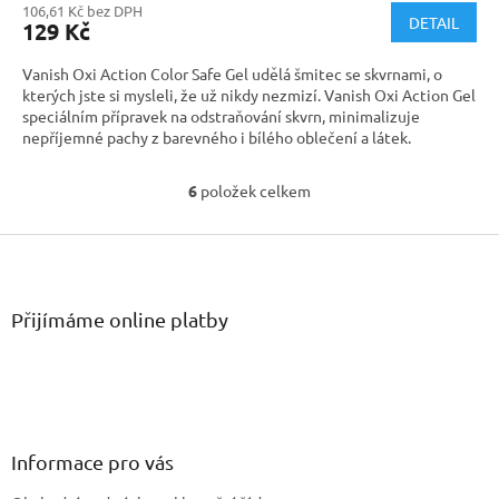
106,61 Kč bez DPH
DETAIL
129 Kč
Vanish Oxi Action Color Safe Gel udělá šmitec se skvrnami, o
kterých jste si mysleli, že už nikdy nezmizí. Vanish Oxi Action Gel
speciálním přípravek na odstraňování skvrn, minimalizuje
nepříjemné pachy z barevného i bílého oblečení a látek.
Velké 750ml balení.
6
položek celkem
O
v
Funguje na bázi aktivního kyslíku a proto je šetrný k běžným
Z
l
textiliím, jako je bavlna a polyester. Pro vyšší účinek aplikujete
á
přípravek na skvrnu před praním.
á
d
p
a
a
Přijímáme online platby
c
t
í
í
p
r
v
k
y
Informace pro vás
v
ý