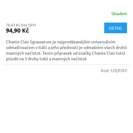
Skladem
78,43 Kč bez DPH
DETAIL
94,90 Kč
Chante Clair Sgrassatore je nejprodávanějším univerzálním
odmašťovačem v Itálii a jeho předností je odmaštění všech druhů
mastných nečistot. Tento přípravek od značky Chante Clair totiž
působí na 3 druhy tuků a mastných nečistot
Kód:
120/OXY