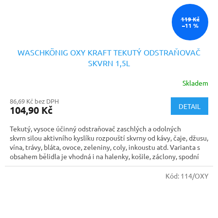
119 Kč
–11 %
WASCHKÖNIG OXY KRAFT TEKUTÝ ODSTRAŇOVAČ
SKVRN 1,5L
Skladem
86,69 Kč bez DPH
DETAIL
104,90 Kč
Tekutý, vysoce účinný odstraňovač zaschlých a odolných
skvrn silou aktivního kyslíku rozpouští skvrny od kávy, čaje, džusu,
vína, trávy, bláta, ovoce, zeleniny, coly, inkoustu atd. Varianta s
obsahem bělidla je vhodná i na halenky, košile, záclony, spodní
prádlo...
Kód:
114/OXY