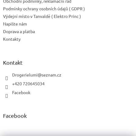
Obchodní podmínky, reklamační řád
p
Podmínky ochrany osobních údajů ( GDPR )
i
Výdejní místo v Tanvaldě ( Elektro Princ )
s
u
Napište nám
Doprava a platba
Kontakty
Kontakt
Drogerielumi
@
seznam.cz
+420 720645034
Facebook
Facebook