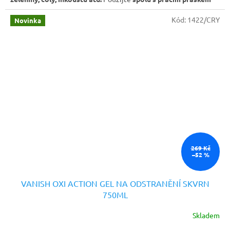
nebo aplikujte přímo na skvrny
.
Kód:
1422/CRY
Novinka
269 Kč
–52 %
VANISH OXI ACTION GEL NA ODSTRANĚNÍ SKVRN
750ML
Skladem