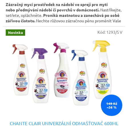
Zázračný mycí prostředek na nádobí ve spreji pro mytí
nebo předmývání nádobí či povrchů v domácnosti.
Nastříkejte,
setřete, opláchněte.
Proniká mastnotou a zanechává po sobě
zářivou čistotu.
Nechte růžovou zázračnou pěnu proměnit Vaše
nádobí a povrchy v domácnosti vždy v zářivé a čisté. Stačí
jen
nastříkat, setřít nečistoty a opláchnout
. Produkt
Kód:
1293/S V
Novinka
je označen logem Vegan - Star Brands Limited netestuje
produkty na zvířatech a produkty neobsahují žádné zvířecí
složky. Vhodné pro septiky
149 Kč
–36 %
CHANTE CLAIR UNIVERZÁLNÍ ODMAŠŤOVAČ 600ML