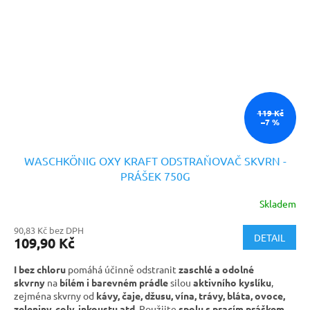
119 Kč
–7 %
WASCHKÖNIG OXY KRAFT ODSTRAŇOVAČ SKVRN -
PRÁŠEK 750G
Skladem
90,83 Kč bez DPH
DETAIL
109,90 Kč
I bez chloru
pomáhá účinně odstranit
zaschlé a odolné
skvrny
na
bílém i barevném prádle
silou
aktivního kyslíku
,
zejména skvrny od
kávy, čaje, džusu, vína, trávy, bláta, ovoce,
zeleniny, coly, inkoustu atd.
Použijte
spolu s pracím práškem