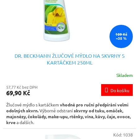
o
d
u
k
t
ů
109 Kč
–35 %
DR. BECKMANN ŽLUČOVÉ MÝDLO NA SKVRNY S
KARTÁČKEM 250ML
Skladem
57,77 Kč bez DPH
Do košíku
69,90 Kč
Žlučové mýdlo s kartáčkem
vhodné pro ruční předpírání velmi
odolných skvrn.
Výborně odstraní
skvrny od tuku, omáček,
majonézy, čokolády, make-upu, rtěnky, vína, kávy, čaje, ovoce,
krve
a dalších.
Kód:
1038