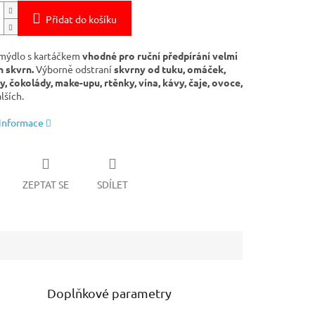
Přidat do košíku
mýdlo s kartáčkem
vhodné pro ruční předpírání velmi
 skvrn.
Výborně odstraní
skvrny od tuku, omáček,
, čokolády, make-upu, rtěnky, vína, kávy, čaje, ovoce,
lších.
 informace
ZEPTAT SE
SDÍLET
Doplňkové parametry