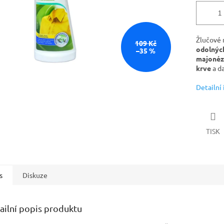
Žlučové 
109 Kč
odolných
–35 %
majonézy
krve
a da
Detailní
TISK
s
Diskuze
ailní popis produktu