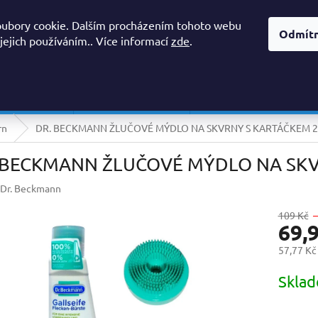
OBCHODNÍ PODMÍNKY, REKLAMAČNÍ ŘÁD
PODMÍNKY OCHRANY O
oubory cookie. Dalším procházením tohoto webu
Odmít
 jejich používáním.. Více informací
zde
.
HLEDAT
 PROSTŘEDKY
AVIVÁŽE A SUŠIČKY
PŘÍPRAVKY DO MYČKY/ 
rn
DR. BECKMANN ŽLUČOVÉ MÝDLO NA SKVRNY S KARTÁČKEM 
 BECKMANN ŽLUČOVÉ MÝDLO NA SK
Dr. Beckmann
109 Kč
69,
57,77 Kč
Měrná
Skla
cena: