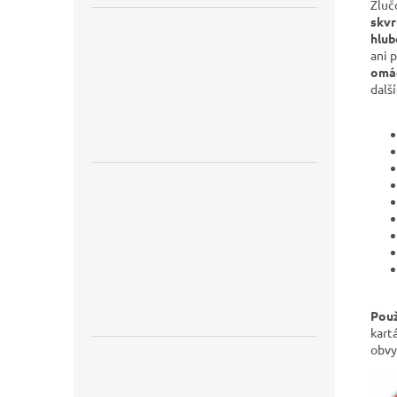
Žluč
skv
hlub
ani 
omáč
další
Použ
kart
obvy