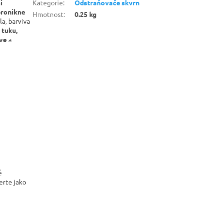
i
Kategorie
:
Odstraňovače skvrn
pronikne
Hmotnost
:
0.25 kg
a, barviva
 tuku,
rve
a
ě
erte jako