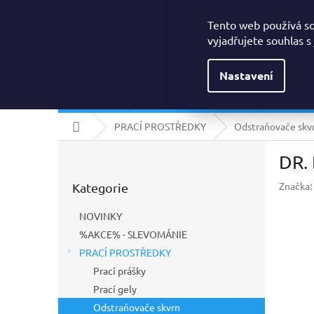
Přejít
Drogerielumi@seznam.cz
na
Tento web používá s
obsah
vyjadřujete souhlas s
Nastavení
NOVINKY
%AKCE% - SLEVOMÁNIE
PRACÍ
Domů
PRACÍ PROSTŘEDKY
Odstraňovače skv
P
DR.
o
Přeskočit
s
Značka:
Kategorie
kategorie
t
r
NOVINKY
a
%AKCE% - SLEVOMÁNIE
n
PRACÍ PROSTŘEDKY
n
í
Prací prášky
p
Prací gely
a
Odstraňovače skvrn