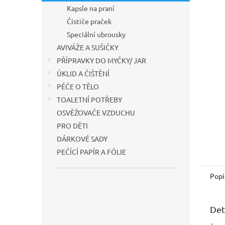
n
Kapsle na praní
e
Čističe praček
l
Speciální ubrousky
AVIVÁŽE A SUŠIČKY
PŘÍPRAVKY DO MYČKY/ JAR
ÚKLID A ČIŠTĚNÍ
PÉČE O TĚLO
TOALETNÍ POTŘEBY
OSVĚŽOVAČE VZDUCHU
PRO DĚTI
DÁRKOVÉ SADY
PEČÍCÍ PAPÍR A FÓLIE
Popi
Det