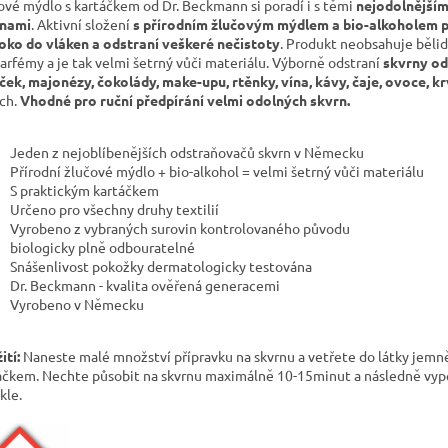
ové mýdlo s kartáčkem od Dr. Beckmann si poradí i s těmi
nejodolnějším
rnami
.
Aktivní složení
s přírodním žlučovým mýdlem a bio-alkoholem 
oko do vláken a odstraní veškeré nečistoty
. Produkt neobsahuje bělidl
parfémy a je tak velmi šetrný vůči materiálu. Výborně odstraní
skvrny od
ek, majonézy, čokolády, make-upu, rtěnky, vína, kávy, čaje, ovoce, k
ch.
Vhodné pro ruční předpírání velmi odolných skvrn.
Jeden z nejoblíbenějších odstraňovačů skvrn v Německu
Přírodní žlučové mýdlo + bio-alkohol = velmi šetrný vůči materiálu
S praktickým kartáčkem
Určeno pro všechny druhy textilií
Vyrobeno z vybraných surovin kontrolovaného původu
biologicky plně odbouratelné
Snášenlivost pokožky dermatologicky testována
Dr. Beckmann - kvalita ověřená generacemi
Vyrobeno v Německu
ití:
Naneste malé množství přípravku na skvrnu a vetřete do látky jemn
áčkem. Nechte působit
na skvrnu maximálně 10-15minut a následně vyp
kle.