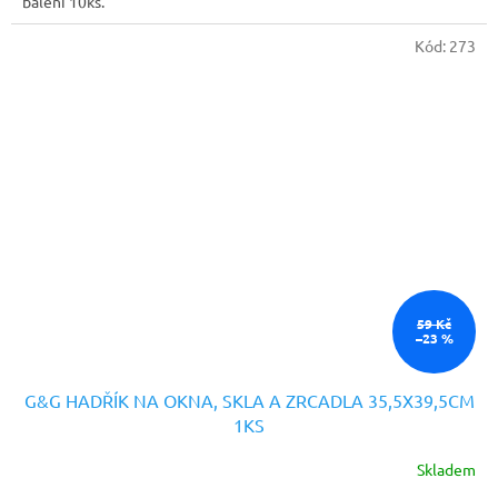
balení 10ks.
Kód:
273
59 Kč
–23 %
G&G HADŘÍK NA OKNA, SKLA A ZRCADLA 35,5X39,5CM
1KS
Skladem