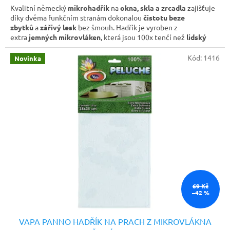
Kvalitní německý
mikrohadřík
na
okna, skla a zrcadla
zajišťuje
díky dvěma funkčním stranám dokonalou
čistotu beze
zbytků
a
zářivý lesk
bez šmouh. Hadřík je vyroben z
extra
jemných mikrovláken
, která jsou 100x tenčí než
lidský
vlas
. Díky tomu bez problému zachytí i ty nejmenší
šmouhy,
nečistoty a mastné otisky
. Pruhovaná strana zajišťuje
Kód:
1416
Novinka
odstranění odolných skvrn a to bez poškrábání. Hebká a
nadýchaná strana je určena pro vysušení aniž by zanechávala
pruhy. Vhodný pro
vnitřní i venkovní čištění
a je možné jej
použít suchý nebo navlhčený.
69 Kč
–42 %
VAPA PANNO HADŘÍK NA PRACH Z MIKROVLÁKNA