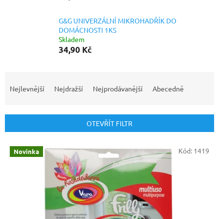
G&G UNIVERZÁLNÍ MIKROHADŘÍK DO
DOMÁCNOSTI 1KS
Skladem
34,90 Kč
Ř
a
Nejlevnější
Nejdražší
Nejprodávanější
Abecedně
z
e
n
OTEVŘÍT FILTR
í
p
V
r
Kód:
1419
Novinka
ý
o
p
d
i
u
s
k
p
t
r
ů