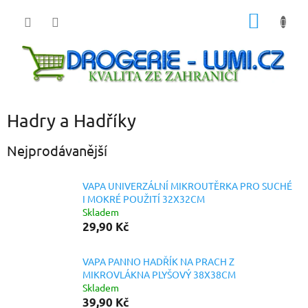
Přejít
NÁKUP
na
obsah
KOŠÍK
Hadry a Hadříky
Nejprodávanější
VAPA UNIVERZÁLNÍ MIKROUTĚRKA PRO SUCHÉ
I MOKRÉ POUŽITÍ 32X32CM
Skladem
29,90 Kč
VAPA PANNO HADŘÍK NA PRACH Z
MIKROVLÁKNA PLYŠOVÝ 38X38CM
Skladem
39,90 Kč