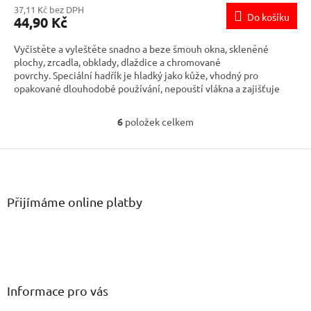
37,11 Kč bez DPH
Do košíku
44,90 Kč
Vyčistěte a vyleštěte snadno a beze šmouh okna, skleněné
plochy, zrcadla, obklady, dlaždice a chromované
povrchy. Speciální hadřík je hladký jako kůže, vhodný pro
opakované dlouhodobé používání, nepouští vlákna a zajišťuje
dokonalý lesk. Lze vyprat do 95°C. Nepřidávejte aviváže ani
změkčovadla.
6
položek celkem
O
v
Z
l
á
á
d
p
a
a
Přijímáme online platby
c
t
í
í
p
r
v
k
y
Informace pro vás
v