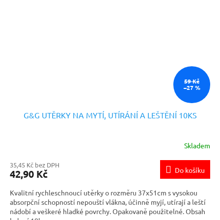
59 Kč
–27 %
G&G UTĚRKY NA MYTÍ, UTÍRÁNÍ A LEŠTĚNÍ 10KS
Skladem
35,45 Kč bez DPH
Do košíku
42,90 Kč
Kvalitní rychleschnoucí utěrky o rozměru 37x51cm s vysokou
absorpční schopností nepouští vlákna, účinně myjí, utírají a leští
nádobí a veškeré hladké povrchy. Opakovaně použitelné. Obsah