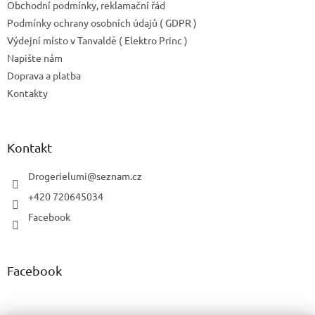
ý
Obchodní podmínky, reklamační řád
p
Podmínky ochrany osobních údajů ( GDPR )
i
Výdejní místo v Tanvaldě ( Elektro Princ )
s
u
Napište nám
Doprava a platba
Kontakty
Kontakt
Drogerielumi
@
seznam.cz
+420 720645034
Facebook
Facebook