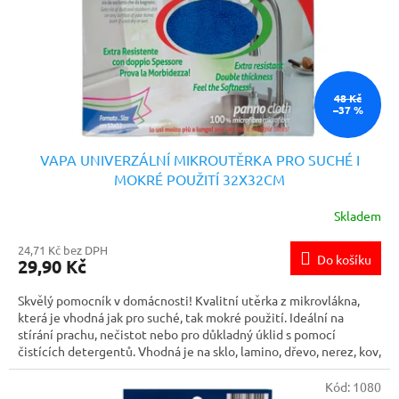
o
d
u
k
t
ů
48 Kč
–37 %
VAPA UNIVERZÁLNÍ MIKROUTĚRKA PRO SUCHÉ I
MOKRÉ POUŽITÍ 32X32CM
Skladem
24,71 Kč bez DPH
Do košíku
29,90 Kč
Skvělý pomocník v domácnosti! Kvalitní utěrka z mikrovlákna,
která je vhodná jak pro suché, tak mokré použití. Ideální na
stírání prachu, nečistot nebo pro důkladný úklid s pomocí
čistících detergentů. Vhodná je na sklo, lamino, dřevo, nerez, kov,
plast a další běžné povrchy.
Kód:
1080