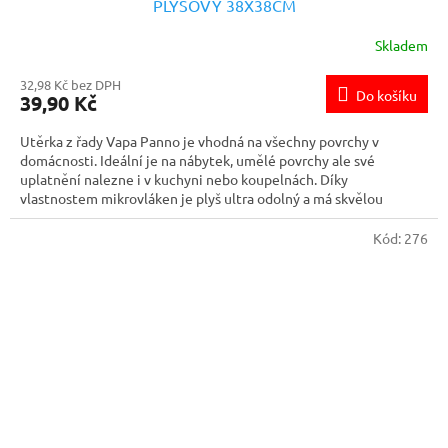
PLYŠOVÝ 38X38CM
Skladem
32,98 Kč bez DPH
Do košíku
39,90 Kč
Utěrka z řady Vapa Panno je vhodná na všechny povrchy v
domácnosti. Ideální je na nábytek, umělé povrchy ale své
uplatnění nalezne i v kuchyni nebo koupelnách. Díky
vlastnostem mikrovláken je plyš ultra odolný a má skvělou
absorpční schopnost. Používejte nasucho tím se efektivně se
zbavíte prachu.
Kód:
276