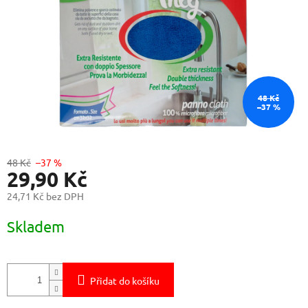
48 Kč
–37 %
48 Kč
–37 %
29,90 Kč
24,71 Kč bez DPH
Měrná
Skladem
cena:
Přidat do košíku