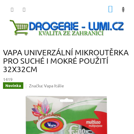
Přejít
NÁKUP
na
obsah
KOŠÍK
VAPA UNIVERZÁLNÍ MIKROUTĚRKA
PRO SUCHÉ I MOKRÉ POUŽITÍ
32X32CM
1419
Značka:
Vapa Itálie
Novinka