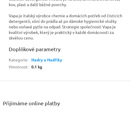
kov, plast a další běžné povrchy.
Vapa je italský výrobce chemie a domácích potřeb od čisticích
detergentů, vůní do prádla až po dámské hygienické vložky
nebo voňavé pytle na odpad. Strategie společnosti Vapa je
kvalitní výrobek, který je praktický v každé domácnosti za
skvělou cenu.
Doplňkové parametry
Kategorie
:
Hadry a Hadříky
Hmotnost
:
0.1 kg
Z
á
p
a
Přijímáme online platby
t
í