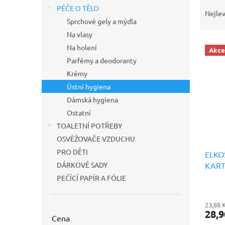
Ř
n
PÉČE O TĚLO
a
e
Nejlev
Sprchové gely a mýdla
z
l
e
Na vlasy
V
n
Na holení
Akce
ý
í
Parfémy a deodoranty
p
p
Krémy
i
r
Ústní hygiena
s
o
p
d
Dámská hygiena
r
u
Ostatní
o
k
TOALETNÍ POTŘEBY
d
t
OSVĚŽOVAČE VZDUCHU
u
ů
PRO DĚTI
k
ELKO
t
KART
DÁRKOVÉ SADY
ů
PEČÍCÍ PAPÍR A FÓLIE
23,88 
28,9
Cena