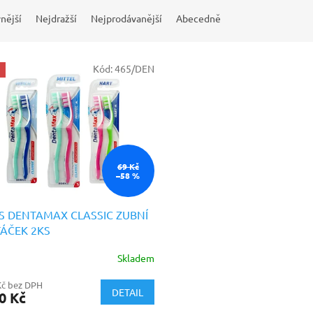
nější
Nejdražší
Nejprodávanější
Abecedně
Kód:
465/DEN
69 Kč
–58 %
S DENTAMAX CLASSIC ZUBNÍ
ÁČEK 2KS
Skladem
Kč bez DPH
DETAIL
0 Kč