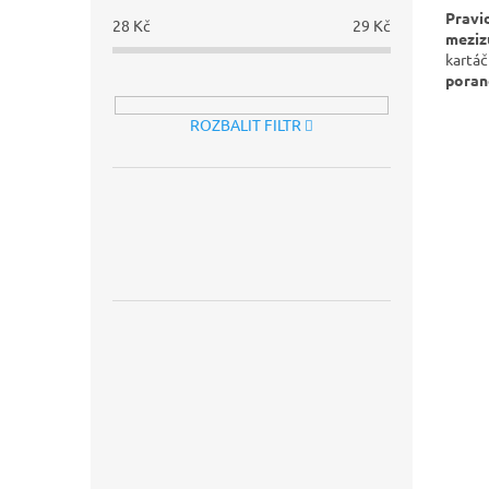
Pravid
28
Kč
29
Kč
meziz
kartá
poran
o
povr
proti 
ROZBALIT FILTR
zajišť