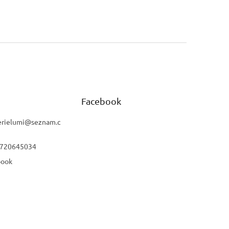
Facebook
rielumi
@
seznam.c
 720645034
book