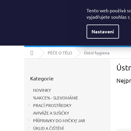
Přejít
Drogerielumi@seznam.cz
na
Tento web používá s
obsah
vyjadřujete souhlas s
Nastavení
NOVINKY
%AKCE% - SLEVOMÁNIE
PRACÍ
Domů
PÉČE O TĚLO
Ústní hygiena
P
Ústn
o
Přeskočit
s
Kategorie
kategorie
Nejpr
t
r
NOVINKY
a
%AKCE% - SLEVOMÁNIE
n
PRACÍ PROSTŘEDKY
n
í
AVIVÁŽE A SUŠIČKY
p
PŘÍPRAVKY DO MYČKY/ JAR
a
ÚKLID A ČIŠTĚNÍ