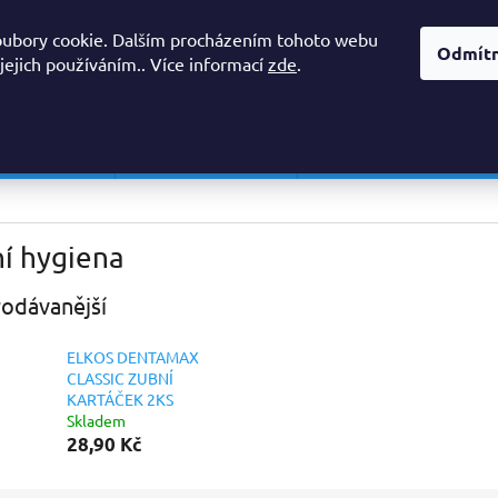
OBCHODNÍ PODMÍNKY, REKLAMAČNÍ ŘÁD
PODMÍNKY OCHRANY O
oubory cookie. Dalším procházením tohoto webu
Odmít
 jejich používáním.. Více informací
zde
.
HLEDAT
 PROSTŘEDKY
AVIVÁŽE A SUŠIČKY
PŘÍPRAVKY DO MYČKY/ 
í hygiena
odávanější
ELKOS DENTAMAX
CLASSIC ZUBNÍ
KARTÁČEK 2KS
Skladem
28,90 Kč