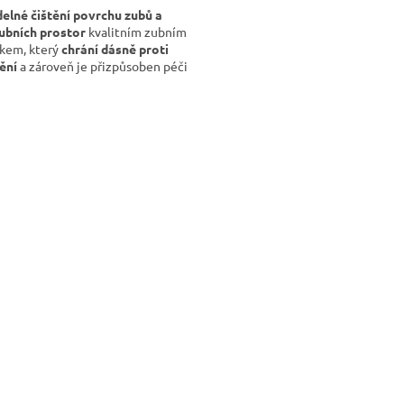
elné čištění povrchu zubů a
ubních prostor
kvalitním zubním
čkem, který
chrání dásně proti
ění
a zároveň je přizpůsoben péči
ch jazyka
, je nejlepší
prevencí
usazování plaku a bakterií
, a
O
uje
příjemný dech
.
v
l
á
d
a
c
í
p
r
v
k
y
v
ý
p
i
s