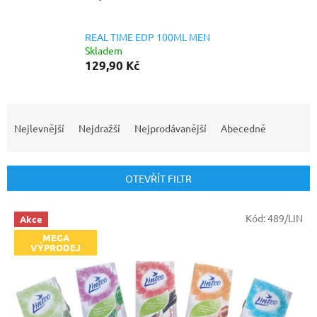
REAL TIME EDP 100ML MEN
Skladem
129,90 Kč
Ř
a
Nejlevnější
Nejdražší
Nejprodávanější
Abecedně
z
e
n
OTEVŘÍT FILTR
í
p
V
r
Kód:
489/LIN
Akce
ý
o
MEGA
p
VÝPRODEJ
d
i
u
s
k
p
t
r
ů