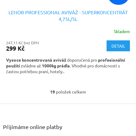
LENOR PROFESSIONAL AVIVÁŽ - SUPERKONCENTRÁT
4,75L/5L
Skladem
247,11 Kč bez DPH
DETAIL
299 Kč
Vysoce koncentrovaná aviváž
doporučená pro
profesionální
použití
zvládne až
1000kg prádla
. Vhodné pro domácnosti s
častou potřebou praní, hotely..
19
položek celkem
O
v
Z
l
á
á
d
p
a
a
Přijímáme online platby
c
t
í