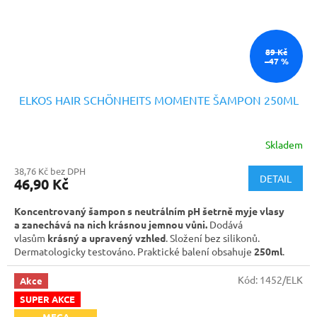
89 Kč
–47 %
ELKOS HAIR SCHÖNHEITS MOMENTE ŠAMPON 250ML
Skladem
38,76 Kč bez DPH
DETAIL
46,90 Kč
Koncentrovaný šampon s neutrálním pH šetrně myje vlasy
a zanechává na nich krásnou jemnou vůni.
Dodává
vlasům
krásný a upravený vzhled
. Složení bez silikonů.
Dermatologicky testováno. Praktické balení obsahuje
250ml
.
Kód:
1452/ELK
Akce
SUPER AKCE
MEGA