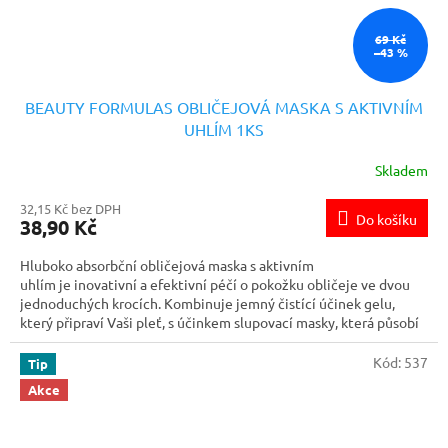
69 Kč
–43 %
BEAUTY FORMULAS OBLIČEJOVÁ MASKA S AKTIVNÍM
UHLÍM 1KS
Skladem
32,15 Kč bez DPH
Do košíku
38,90 Kč
Hluboko absorbční obličejová maska s aktivním
uhlím je inovativní a efektivní péčí o pokožku obličeje ve dvou
jednoduchých krocích. Kombinuje jemný čistící účinek gelu,
který připraví Vaši pleť, s účinkem slupovací masky, která působí
do hloubky pleti a přináší skvělé výsledky. Zanechá Vám
pocit dokonale čisté a svěží pleti
Kód:
537
Tip
Akce