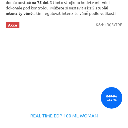
domácnost
až na 75 dní
. S tímto strojkem budete mít vůní
dokonale pod kontrolou. Můžete si nastavit
až z 5 stupňů
intenzity vůně
a tím regulovat intenzitu vůně podle velikosti
místnosti nebo podle toho, zda se zrovna nacházíte doma či ne.
Kód:
1305/TRE
Akce
249 Kč
–47 %
REAL TIME EDP 100 ML WOMAN