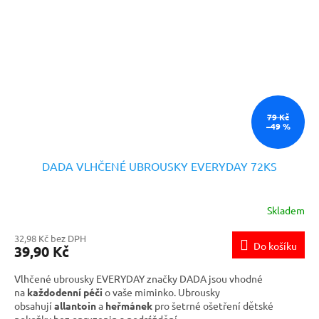
79 Kč
–49 %
DADA VLHČENÉ UBROUSKY EVERYDAY 72KS
Skladem
32,98 Kč bez DPH
Do košíku
39,90 Kč
Vlhčené ubrousky EVERYDAY značky DADA jsou vhodné
na
každodenní péči
o vaše miminko. Ubrousky
obsahují
allantoin
a
heřmánek
pro šetrné ošetření dětské
pokožky bez opruzenin a podráždění.