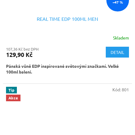
–47 %
REAL TIME EDP 100ML MEN
Skladem
107,36 Kč bez DPH
DETAIL
129,90 Kč
Pánská vůně EDP inspirované světovými značkami. Velké
100ml balení.
Kód:
801
Tip
Akce