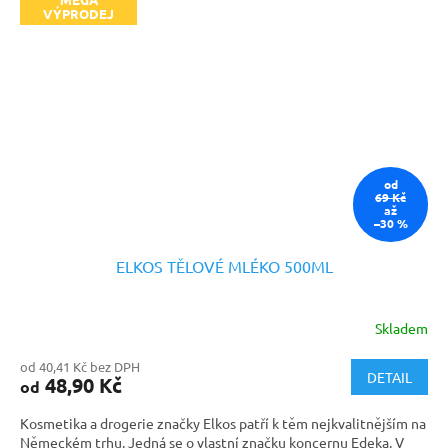
VÝPRODEJ
od
69 Kč
až
–30 %
ELKOS TĚLOVÉ MLÉKO 500ML
Skladem
od 40,41 Kč bez DPH
DETAIL
48,90 Kč
od
Kosmetika a drogerie značky Elkos patří k těm nejkvalitnějším na
Německém trhu. Jedná se o vlastní značku koncernu Edeka. V