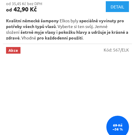
od 35,45 Kč bez DPH
DETAIL
42,90 Kč
od
Kvalitní německé šampony
Elkos byly
speciálně vyvinuty pro
potřeby všech typů vlasů
. Vyberte si ten svůj. Jemné
složení
šetrně myje vlasy i pokožku hlavy a udržuje je krásné a
zdravé
. Vhodné
pro každodenní použití
.
Kód:
567/ELK
Akce
69 Kč
–36 %