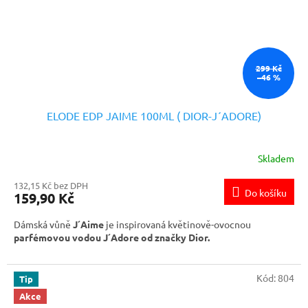
299 Kč
–46 %
ELODE EDP JAIME 100ML ( DIOR-J´ADORE)
Skladem
132,15 Kč bez DPH
Do košíku
159,90 Kč
Dámská vůně
J´Aime
je inspirovaná květinově-ovocnou
parfémovou vodou J´Adore od značky Dior.
Kód:
804
Tip
Akce