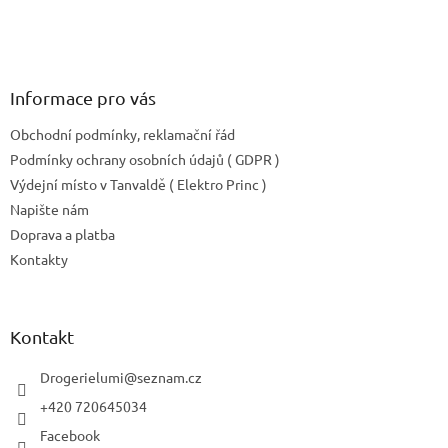
í
p
r
v
k
y
Informace pro vás
v
ý
Obchodní podmínky, reklamační řád
p
Podmínky ochrany osobních údajů ( GDPR )
i
Výdejní místo v Tanvaldě ( Elektro Princ )
s
u
Napište nám
Doprava a platba
Kontakty
Kontakt
Drogerielumi
@
seznam.cz
+420 720645034
Facebook