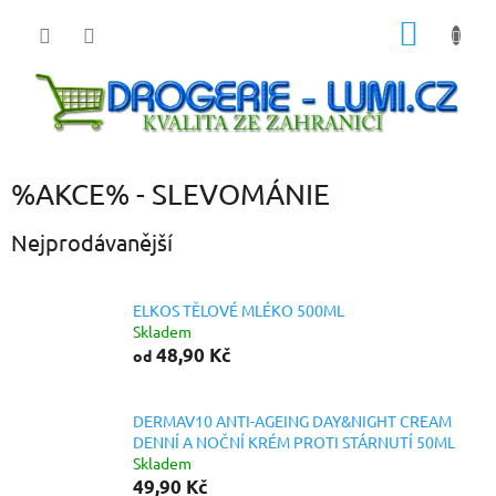
Přejít
NÁKUP
na
obsah
KOŠÍK
%AKCE% - SLEVOMÁNIE
Nejprodávanější
ELKOS TĚLOVÉ MLÉKO 500ML
Skladem
48,90 Kč
od
DERMAV10 ANTI-AGEING DAY&NIGHT CREAM
DENNÍ A NOČNÍ KRÉM PROTI STÁRNUTÍ 50ML
Skladem
49,90 Kč