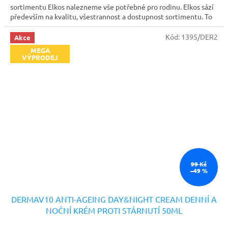
sortimentu Elkos nalezneme vše potřebné pro rodinu. Elkos sází
především na kvalitu, všestrannost a dostupnost sortimentu. To
vše se snaží zákazníkům nabízet za velmi rozumné ceny. Mezi
běžnými zákazníky je tato značka v Německu velmi rozšířena a
Kód:
1395/DER2
Akce
oblíbena.
MEGA
VÝPRODEJ
99 Kč
–49 %
DERMAV10 ANTI-AGEING DAY&NIGHT CREAM DENNÍ A
NOČNÍ KRÉM PROTI STÁRNUTÍ 50ML