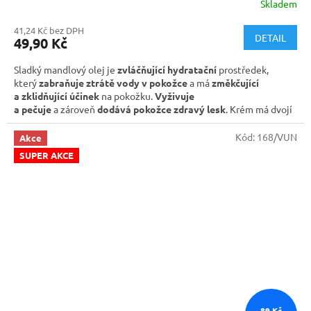
Skladem
41,24 Kč bez DPH
DETAIL
49,90 Kč
Sladký mandlový olej je
zvláčňující hydratační
prostředek,
který
zabraňuje ztrátě vody v pokožce
a má
změkčující
a zklidňující účinek
na pokožku.
Vyživuje
a pečuje
a zároveň
dodává pokožce zdravý lesk
. Krém má dvojí
využití jako
denní i noční krém
, takže není třeba používat různé
krémy, to znamená, že ušetříte 50% obalů, což nám všem
Kód:
168/VUN
Akce
pomáhá přispět k ochraně životního prostředí. Netestováno
SUPER AKCE
na zvířatech. Vhodné
pro všechny typy pokožky
. Praktické
balení v plastovém kelímku se šroubovacím uzávěrem je uloženo
v kartonové krabičce a obsahuje
50ml
89 Kč