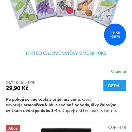
o
d
u
k
t
ů
49 Kč
–38 %
LINTEO ČAJOVÉ SVÍČKY S VŮNÍ 10KS
Skladem
24,71 Kč bez DPH
DETAIL
29,90 Kč
Po pokoji se line teplá a příjemná vůně
, která
navozuje
atmosféru klidu a rodinné pohody, díky čajovým
svíčkám s vůní po dobu 3-4h
. Dopřejte si ten pocit s Linteo.
Kód:
1188
Akce