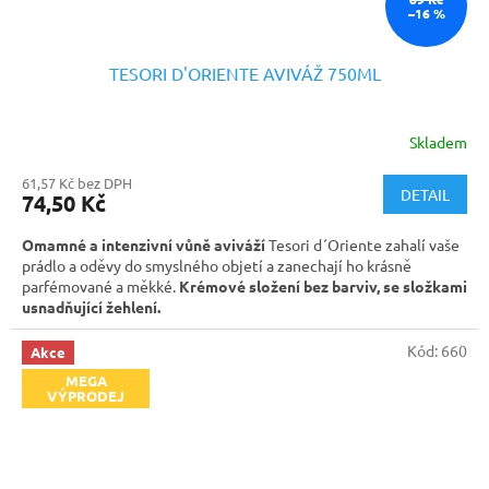
–16 %
TESORI D'ORIENTE AVIVÁŽ 750ML
Skladem
61,57 Kč bez DPH
DETAIL
74,50 Kč
Omamné a intenzivní vůně aviváží
Tesori d´Oriente zahalí vaše
prádlo a oděvy do smyslného objetí a zanechají ho krásně
parfémované a měkké.
Krémové složení bez barviv, se složkami
usnadňující žehlení.
Kód:
660
Akce
MEGA
VÝPRODEJ