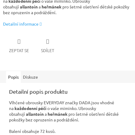
na
každodenní péči
o vaše miminko. Ubrousky
obsahují
allantoin
a
heřmánek
pro šetrné ošetření dětské pokožky
bez opruzenin a podráždění.
Detailní informace
ZEPTAT SE
SDÍLET
Popis
Diskuze
Detailní popis produktu
Vlhčené ubrousky EVERYDAY značky DADA jsou vhodné
na
každodenní péči
o vaše miminko. Ubrousky
obsahují
allantoin
a
heřmánek
pro šetrné ošetření dětské
pokožky bez opruzenin a podráždění.
Balení obsahuje 72 kusů.