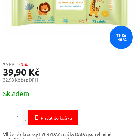
79 Kč
–49 %
79 Kč
–49 %
39,90 Kč
32,98 Kč bez DPH
Měrná
Skladem
cena:
Přidat do košíku
Vlhčené ubrousky EVERYDAY značky DADA jsou vhodné