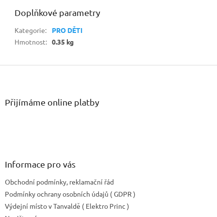
Doplňkové parametry
Kategorie
:
PRO DĚTI
Hmotnost
:
0.35 kg
Z
á
p
a
Přijímáme online platby
t
í
Informace pro vás
Obchodní podmínky, reklamační řád
Podmínky ochrany osobních údajů ( GDPR )
Výdejní místo v Tanvaldě ( Elektro Princ )