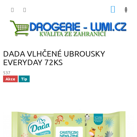
Přejít
NÁKUP
na
obsah
KOŠÍK
DADA VLHČENÉ UBROUSKY
EVERYDAY 72KS
537
Akce
Tip