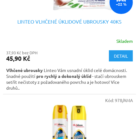
ů
59 Kč
–22 %
LINTEO VLHČENÉ ÚKLIDOVÉ UBROUSKY 40KS
Skladem
37,93 Kč bez DPH
DETAIL
45,90 Kč
Vlhčené ubrousky
Linteo Vám usnadní úklid celé domácnosti.
Snadné použití
pro rychlý a dokonalý úklid
- stačí ubrouskem
setřít nečistoty z požadovaného povrchu a je hotovo! Více
druhů..
Kód:
978/AMA