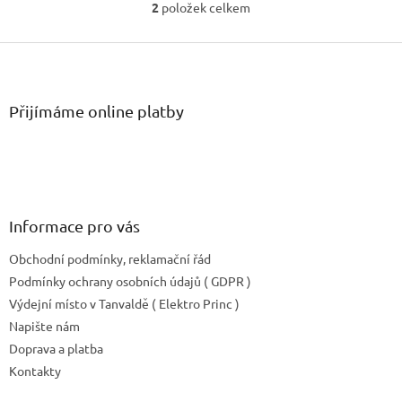
2
položek celkem
O
v
Z
l
á
á
d
p
a
a
Přijímáme online platby
c
t
í
í
p
r
v
k
y
Informace pro vás
v
ý
Obchodní podmínky, reklamační řád
p
Podmínky ochrany osobních údajů ( GDPR )
i
Výdejní místo v Tanvaldě ( Elektro Princ )
s
u
Napište nám
Doprava a platba
Kontakty