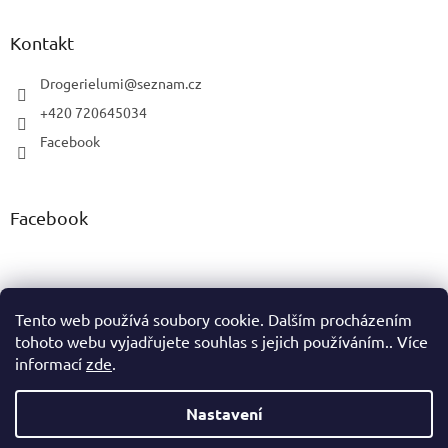
Kontakt
Drogerielumi
@
seznam.cz
+420 720645034
Facebook
Facebook
Tento web používá soubory cookie. Dalším procházením
tohoto webu vyjadřujete souhlas s jejich používáním.. Více
Vytvořil Shoptet
informací
zde
.
Copyright 2026
Drogerie LUMI
. Všechna práva vyhrazena.
Nastavení