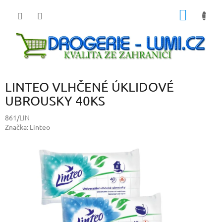
Přejít
NÁKUP
na
obsah
KOŠÍK
LINTEO VLHČENÉ ÚKLIDOVÉ
UBROUSKY 40KS
861/LIN
Značka:
Linteo