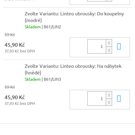
Zvolte Variantu: Linteo ubrousky: Do koupelny
(modré)
Skladem
| 861/LIN2
59 Kč
45,90 Kč
Do 
37,93 Kč bez DPH
Zvolte Variantu: Linteo ubrousky: Na nábytek
(hnědé)
Skladem
| 861/LIN3
59 Kč
45,90 Kč
Do 
37,93 Kč bez DPH
Z
á