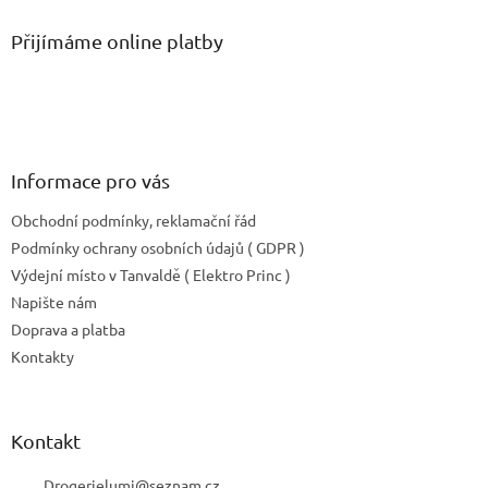
p
a
Přijímáme online platby
t
í
Informace pro vás
Obchodní podmínky, reklamační řád
Podmínky ochrany osobních údajů ( GDPR )
Výdejní místo v Tanvaldě ( Elektro Princ )
Napište nám
Doprava a platba
Kontakty
Kontakt
Drogerielumi
@
seznam.cz