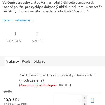
Vlhčené ubrousky
Linteo Vám usnadní úklid celé domácnosti.
Snadné použití
pro rychlý a dokonalý úklid
- stačí ubrouskem setřít
nečistoty z požadovaného povrchu a je hotovo! Více druhů..
Detailní informace
ZEPTAT SE
SDÍLET
Varianty
Popis
Diskuze
Zvolte Variantu: Linteo ubrousky: Univerzální
(modrozelené)
Momentálně nedostupné
| 861/LIN
59 Kč
45,90 Kč
Do 
37,93 Kč bez DPH