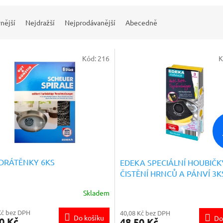
nější
Nejdražší
Nejprodávanější
Abecedně
Kód:
216
K
DRÁTĚNKY 6KS
EDEKA SPECIÁLNÍ HOUBIČK
ČISTĚNÍ HRNCŮ A PÁNVÍ 3K
Skladem
Kč bez DPH
40,08 Kč bez DPH
Do košíku
Do
0 Kč
48,50 Kč