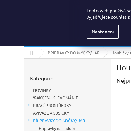
Přejít
Drogerielumi@seznam.cz
na
Tento web používá s
obsah
vyjadřujete souhlas s
Nastavení
NOVINKY
%AKCE% - SLEVOMÁNIE
PRACÍ
Domů
PŘÍPRAVKY DO MYČKY/ JAR
Houbičky 
P
Hou
o
Přeskočit
s
Kategorie
kategorie
Nejpr
t
r
NOVINKY
a
%AKCE% - SLEVOMÁNIE
n
PRACÍ PROSTŘEDKY
n
í
AVIVÁŽE A SUŠIČKY
p
PŘÍPRAVKY DO MYČKY/ JAR
a
Přípravky na nádobí