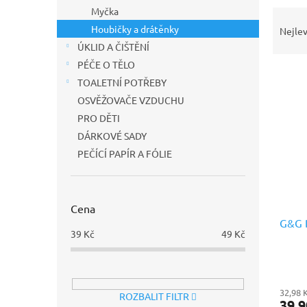
n
Myčka
Ř
e
a
Houbičky a drátěnky
l
Nejlev
z
ÚKLID A ČIŠTĚNÍ
e
PÉČE O TĚLO
V
n
TOALETNÍ POTŘEBY
ý
í
OSVĚŽOVAČE VZDUCHU
p
p
i
r
PRO DĚTI
s
o
DÁRKOVÉ SADY
p
d
PEČÍCÍ PAPÍR A FÓLIE
r
u
o
k
d
t
u
Cena
ů
G&G 
k
39
Kč
49
Kč
t
ů
32,98 
ROZBALIT FILTR
39,9