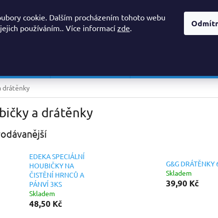
OBCHODNÍ PODMÍNKY, REKLAMAČNÍ ŘÁD
PODMÍNKY OCHRANY O
oubory cookie. Dalším procházením tohoto webu
Odmít
 jejich používáním.. Více informací
zde
.
HLEDAT
 PROSTŘEDKY
AVIVÁŽE A SUŠIČKY
PŘÍPRAVKY DO MYČKY/ 
a drátěnky
bičky a drátěnky
odávanější
EDEKA SPECIÁLNÍ
G&G DRÁTĚNKY 
HOUBIČKY NA
Skladem
ČISTĚNÍ HRNCŮ A
39,90 Kč
PÁNVÍ 3KS
Skladem
48,50 Kč