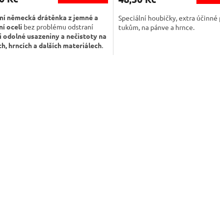
tní německá drátěnka z jemné a
Speciální houbičky, extra účinné 
ní oceli
bez problému odstraní
tukům, na pánve a hrnce.
i odolné usazeniny a nečistoty na
h, hrncích a dalších materiálech
.
é balení 6ks.
O
v
l
á
d
a
c
í
p
r
v
k
y
v
ý
p
i