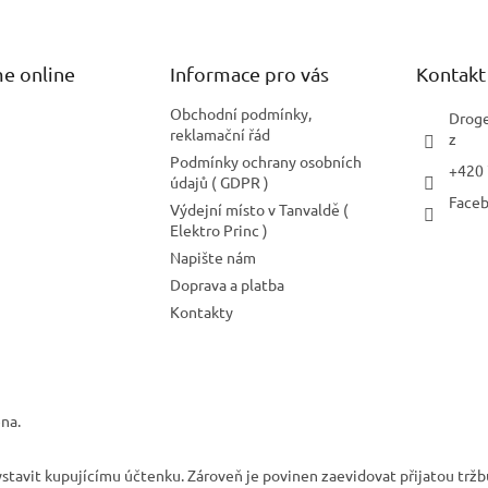
e online
Informace pro vás
Kontakt
Obchodní podmínky,
Droge
reklamační řád
z
Podmínky ochrany osobních
+420
údajů ( GDPR )
Face
Výdejní místo v Tanvaldě (
Elektro Princ )
Napište nám
Doprava a platba
Kontakty
na.
ystavit kupujícímu účtenku. Zároveň je povinen zaevidovat přijatou tržb