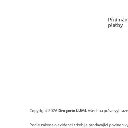
p
a
t
Přijímám
í
platby
Copyright 2026
Drogerie LUMI
. Všechna práva vyhraze
Podle zákona o evidenci tržeb je prodávající povinen v