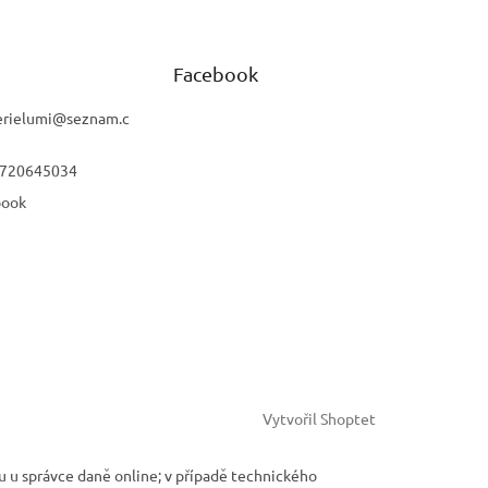
Facebook
rielumi
@
seznam.c
 720645034
book
Vytvořil Shoptet
u u správce daně online; v případě technického