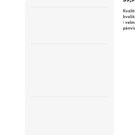
Kvali
kvalit
i
velm
pánvíc
Výhodn