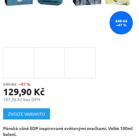
249 Kč
–47 %
249 Kč
–47 %
129,90 Kč
107,36 Kč bez DPH
Měrná
cena:
ZVOLTE VARIANTU
Pánská vůně EDP inspirované světovými značkami. Velké 100ml
balení.