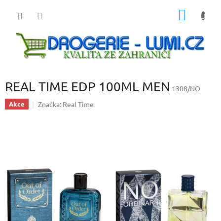
Přejít
NÁKUP
na
obsah
KOŠÍK
REAL TIME EDP 100ML MEN
1308/NO
Značka:
Real Time
Akce