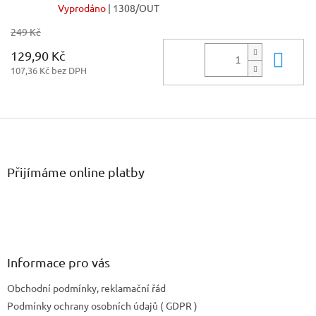
Vyprodáno
| 1308/OUT
249 Kč
129,90 Kč
Do 
107,36 Kč bez DPH
Z
á
p
a
Přijímáme online platby
t
í
Informace pro vás
Obchodní podmínky, reklamační řád
Podmínky ochrany osobních údajů ( GDPR )