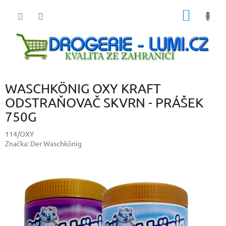
Přejít
NÁKUP
na
obsah
KOŠÍK
WASCHKÖNIG OXY KRAFT
ODSTRAŇOVAČ SKVRN - PRÁŠEK
750G
114/OXY
Značka:
Der Waschkönig