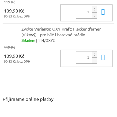
119 Kč
109,90 Kč
Do 
90,83 Kč bez DPH
Zvolte Variantu: OXY Kraft: Fleckentferner
(růžový) - pro bílé i barevné prádlo
Skladem
| 114/OXY2
119 Kč
109,90 Kč
Do 
90,83 Kč bez DPH
Z
á
p
a
Přijímáme online platby
t
í