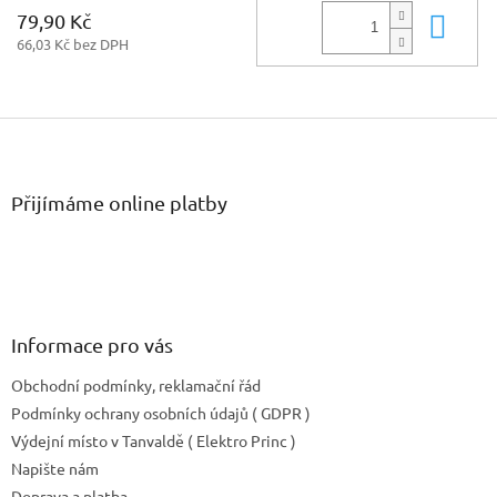
79,90 Kč
Do 
66,03 Kč bez DPH
Z
á
p
a
Přijímáme online platby
t
í
Informace pro vás
Obchodní podmínky, reklamační řád
Podmínky ochrany osobních údajů ( GDPR )
Výdejní místo v Tanvaldě ( Elektro Princ )
Napište nám
Doprava a platba