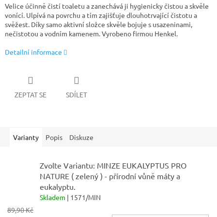
Velice účinně čistí toaletu a zanechává ji hygienicky čistou a skvěle
vonící.
Ulpívá na povrchu a tím zajišťuje dlouhotrvající čistotu a
svěžest. Díky samo aktivní složce skvěle bojuje s usazeninami,
nečistotou a vodním kamenem. Vyrobeno firmou Henkel.
Detailní informace
ZEPTAT SE
SDÍLET
Varianty
Popis
Diskuze
Zvolte Variantu: MINZE EUKALYPTUS PRO
NATURE ( zelený ) - přírodní vůně máty a
eukalyptu.
Skladem
| 1571/MIN
89,90 Kč