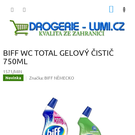
Přejít
NÁKUP
na
obsah
KOŠÍK
BIFF WC TOTAL GELOVÝ ČISTIČ
750ML
1571/MIN
Značka:
BIFF NĚMECKO
Novinka