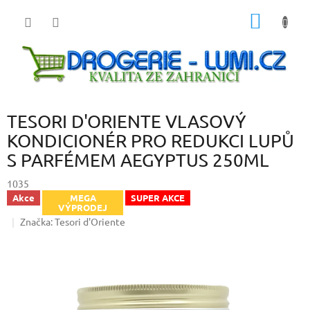
Přejít
NÁKUP
na
obsah
KOŠÍK
TESORI D'ORIENTE VLASOVÝ
KONDICIONÉR PRO REDUKCI LUPŮ
S PARFÉMEM AEGYPTUS 250ML
1035
Akce
MEGA
SUPER AKCE
VÝPRODEJ
Značka:
Tesori d'Oriente