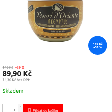
149 Kč
–39 %
149 Kč
–39 %
89,90 Kč
74,30 Kč bez DPH
Měrná
Skladem
cena:
Přidat do košíku