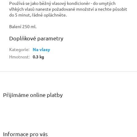
Používá se jako běžný vlasový kondicionér - do umytých
vlhkých vlasů naneste požadované množství a nechte působit
do 5 minut, řádně opláchněte.
Balení 250 ml.
Doplňkové parametry
Kategorie
:
Na vlasy
Hmotnost
:
0.3 kg
Z
á
p
a
Přijímáme online platby
t
í
Informace pro vás