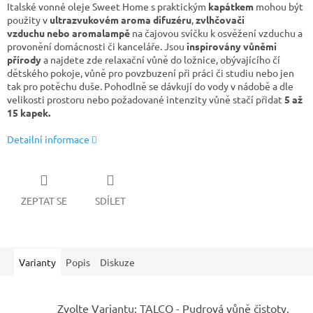
Italské vonné oleje Sweet Home s praktickým
kapátkem
mohou být
použity v
ultrazvukovém aroma difuzéru
,
zvlhčovači
vzduchu nebo aromalampě
na čajovou svíčku k osvěžení vzduchu a
provonění domácnosti či kanceláře. Jsou
inspirovány vůněmi
přírody
a najdete zde relaxační vůně do ložnice, obývajícího čí
dětského pokoje, vůně pro povzbuzení při práci či studiu nebo jen
tak pro potěchu duše. Pohodlně se dávkují do vody v nádobě a dle
velikosti prostoru nebo požadované intenzity vůně stačí přidat
5 až
15 kapek.
Detailní informace
ZEPTAT SE
SDÍLET
Varianty
Popis
Diskuze
Zvolte Variantu: TALCO - Pudrová vůně čistoty.