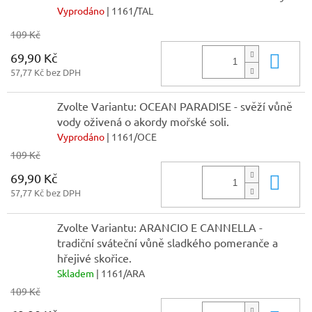
Vyprodáno
| 1161/TAL
109 Kč
69,90 Kč
Do 
57,77 Kč bez DPH
Zvolte Variantu: OCEAN PARADISE - svěží vůně
vody oživená o akordy mořské soli.
Vyprodáno
| 1161/OCE
109 Kč
69,90 Kč
Do 
57,77 Kč bez DPH
Zvolte Variantu: ARANCIO E CANNELLA -
tradiční sváteční vůně sladkého pomeranče a
hřejivé skořice.
Skladem
| 1161/ARA
109 Kč