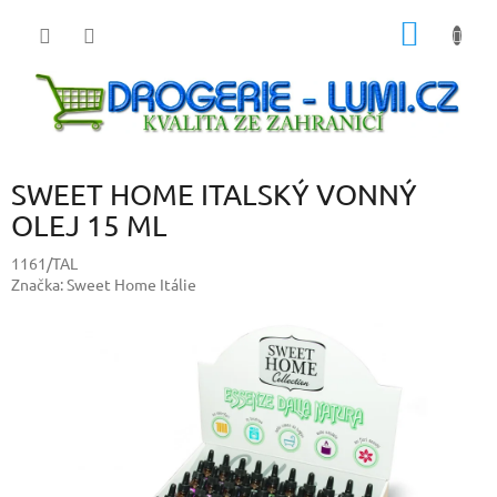
Přejít
NÁKUP
na
obsah
KOŠÍK
SWEET HOME ITALSKÝ VONNÝ
OLEJ 15 ML
1161/TAL
Značka:
Sweet Home Itálie