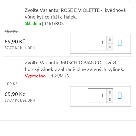
Zvolte Variantu: ROSE E VIOLETTE - květinová
vůně kytice růží a fialek.
Skladem
| 1161/ROS
109 Kč
69,90 Kč
Do 
57,77 Kč bez DPH
Zvolte Variantu: MUSCHIO BIANCO - svěží
horský vánek v zahradě plné zelených bylinek.
Vyprodáno
| 1161/MUS
109 Kč
69,90 Kč
Do 
57,77 Kč bez DPH
Z
á