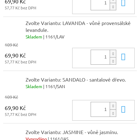
69,90 Kč
Do 
57,77 Kč bez DPH
Zvolte Variantu: LAVANDA - vůně provensálské
levandule.
Skladem
| 1161/LAV
109 Kč
69,90 Kč
Do 
57,77 Kč bez DPH
Zvolte Variantu: SANDALO - santalové dřevo.
Skladem
| 1161/SAN
109 Kč
69,90 Kč
Do 
57,77 Kč bez DPH
Zvolte Variantu: JASMINE - vůně jasmínu.
Vyprodáno
| 1161/JAS