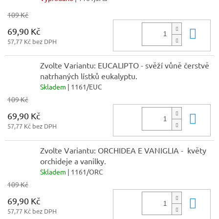
109 Kč
69,90 Kč
Do 
57,77 Kč bez DPH
Zvolte Variantu: EUCALIPTO - svěží vůně čerstvě
natrhaných lístků eukalyptu.
Skladem
| 1161/EUC
109 Kč
69,90 Kč
Do 
57,77 Kč bez DPH
Zvolte Variantu: ORCHIDEA E VANIGLIA - květy
orchideje a vanilky.
Skladem
| 1161/ORC
109 Kč
69,90 Kč
Do 
57,77 Kč bez DPH