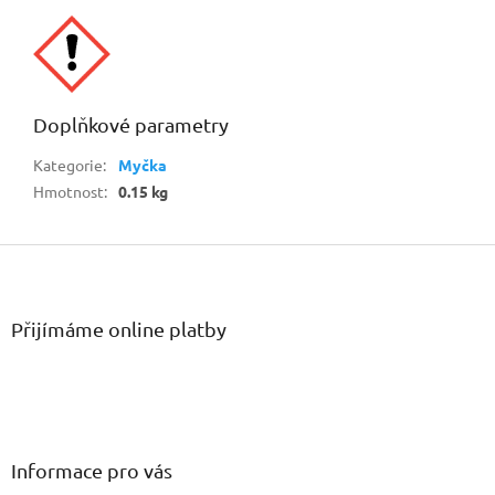
Doplňkové parametry
Kategorie
:
Myčka
Hmotnost
:
0.15 kg
Z
á
p
a
Přijímáme online platby
t
í
Informace pro vás