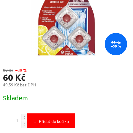
99 Kč
–39 %
99 Kč
–39 %
60 Kč
49,59 Kč bez DPH
Měrná
Skladem
cena:
Přidat do košíku