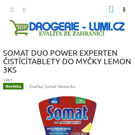
Přejít
NÁKUP
na
obsah
KOŠÍK
SOMAT DUO POWER EXPERTEN
ČISTÍCÍTABLETY DO MYČKY LEMON
3KS
1461
Značka:
Somat Německo
Novinka