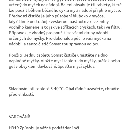
určený do myček na nádobí. Balení obsahuje tři tablety, které
lze použít během běžného cyklu mytí nádobí při plné myčce.
Předností čističe je jeho působení hluboko v myčce,
kdy účinně odstraňuje veškerou mastnotu a usazeniny
vodního kamene, a to jak ve stříkacích tryskách, tak i ve filtru.
Přípravek je vhodný pro použití se všemi druhy nádobí
určených do myčky. Pro dokonalou péči o vaši myčku na
nádobí je tento čistič Somat tou správnou volbou.
Použití:
Jednu tabletu Somat čističe umístěte na dno
naplněné myčky.
Vložte mycí tabletu do myčky, prášek nebo
gel v obvyklém dávkování.
Spusťte mycí cyklus.
Skladování při teplotě 5-40 °C. Obal řádně uzavřete, chraňte
před vlhkostí.
VAROVÁNÍ!
H319 Způsobuje vážné podráždění očí.