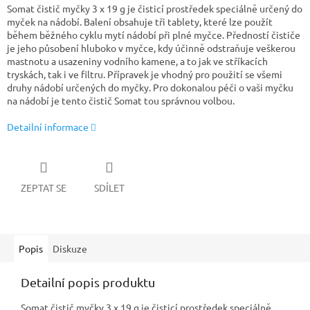
Somat čistič myčky 3 x 19 g je čisticí prostředek speciálně určený do
myček na nádobí. Balení obsahuje tři tablety, které lze použít
během běžného cyklu mytí nádobí při plné myčce. Předností čističe
je jeho působení hluboko v myčce, kdy účinně odstraňuje veškerou
mastnotu a usazeniny vodního kamene, a to jak ve stříkacích
tryskách, tak i ve filtru. Přípravek je vhodný pro použití se všemi
druhy nádobí určených do myčky. Pro dokonalou péči o vaši myčku
na nádobí je tento čistič Somat tou správnou volbou.
Detailní informace
ZEPTAT SE
SDÍLET
Popis
Diskuze
Detailní popis produktu
Somat čistič myčky 3 x 19 g je čisticí prostředek speciálně