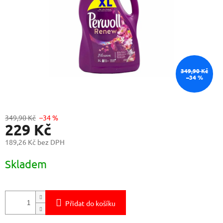
349,90 Kč
–34 %
349,90 Kč
–34 %
229 Kč
189,26 Kč bez DPH
Měrná
Skladem
cena:
Přidat do košíku