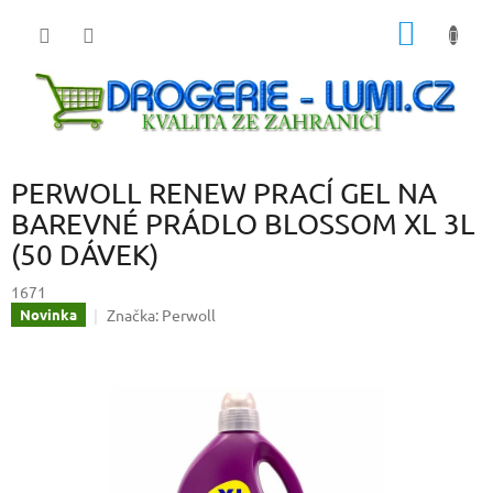
Přejít
NÁKUP
na
obsah
KOŠÍK
PERWOLL RENEW PRACÍ GEL NA
BAREVNÉ PRÁDLO BLOSSOM XL 3L
(50 DÁVEK)
1671
Značka:
Perwoll
Novinka