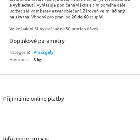
a vyblednutí
. Vyhlazuje poničená vlákna a tím pomáhá déle
udržet zářivost barev a tvar oblečení. Zároveň velmi
účinný
na skvrny
. Vhodný pro praní od
20 do 60
stupňů.
Velké balení 3L vystačí až na 50 pracích dávek.
Doplňkové parametry
Kategorie
:
Prací gely
Hmotnost
:
3 kg
Z
á
p
a
Přijímáme online platby
t
í
Informace pro vás