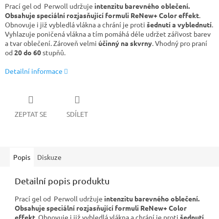
Prací gel od Perwoll udržuje
intenzitu barevného oblečení.
Obsahuje speciální rozjasňující formuli ReNew+ Color effekt
.
Obnovuje i již vybledlá vlákna a chrání je proti
šednutí a vyblednutí
.
Vyhlazuje poničená vlákna a tím pomáhá déle udržet zářivost barev
a tvar oblečení. Zároveň velmi
účinný na skvrny
. Vhodný pro praní
od
20 do 60
stupňů.
Detailní informace
ZEPTAT SE
SDÍLET
Popis
Diskuze
Detailní popis produktu
Prací gel od Perwoll udržuje
intenzitu barevného oblečení.
Obsahuje speciální rozjasňující formuli ReNew+ Color
effekt
. Obnovuje i již vybledlá vlákna a chrání je proti
šednutí