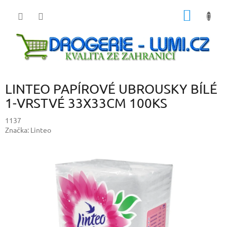
Přejít
NÁKUP
na
obsah
KOŠÍK
LINTEO PAPÍROVÉ UBROUSKY BÍLÉ
1-VRSTVÉ 33X33CM 100KS
1137
Značka:
Linteo