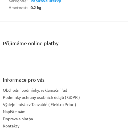
Kategorie
:
Papírové utěrky
Hmotnost
:
0.2 kg
Z
á
p
a
Přijímáme online platby
t
í
Informace pro vás
Obchodní podmínky, reklamační řád
Podmínky ochrany osobních údajů ( GDPR )
Výdejní místo v Tanvaldě ( Elektro Princ )
Napište nám
Doprava a platba
Kontakty