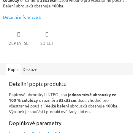
celulózy
o rozměru
33x33cm
. Jsou vhodné pro všestranné použití.
Balení ubrousků obsahuje
100ks
.
Detailní informace
ZEPTAT SE
SDÍLET
Popis
Diskuze
Detailní popis produktu
Papírové ubrousky LINTEO jsou
jednovrstvé ubrousky ze
100 % celulózy
o rozměru
33x33cm
. Jsou vhodné pro
všestranné použití.
Velké balení
ubrousků obsahuje
100ks
.
Výrobek je součástí produktové řady Linteo.
Doplňkové parametry