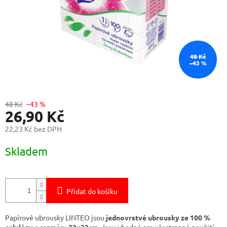
48 Kč
–43 %
48 Kč
–43 %
26,90 Kč
22,23 Kč bez DPH
Měrná
Skladem
cena:
Přidat do košíku
Papírové ubrousky LINTEO jsou
jednovrstvé ubrousky ze 100 %