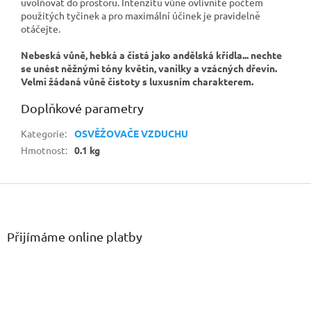
uvolňovat do prostoru. Intenzitu vůně ovlivníte počtem
použitých tyčinek a pro maximální účinek je pravidelně
otáčejte.
Nebeská vůně, hebká a čistá jako andělská křídla... nechte
se unést něžnými tóny květin, vanilky a vzácných dřevin.
Velmi žádaná vůně čistoty s luxusním charakterem.
Doplňkové parametry
Kategorie
:
OSVĚŽOVAČE VZDUCHU
Hmotnost
:
0.1 kg
Z
á
p
a
Přijímáme online platby
t
í