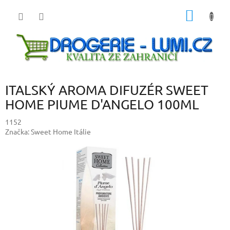
Přejít
NÁKUP
na
obsah
KOŠÍK
ITALSKÝ AROMA DIFUZÉR SWEET
HOME PIUME D'ANGELO 100ML
1152
Značka:
Sweet Home Itálie