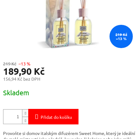
219 Kč
–13 %
219 Kč
–13 %
189,90 Kč
156,94 Kč bez DPH
Měrná
Skladem
cena:
Přidat do košíku
Provoňte si domov italským difuzérem Sweet Home, který je ideální