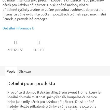
do malé místnosti jako předsíň, koupelna či ložnice nebo jako milý
dárek pro každou příležitost. Do skleněné nádoby vložte
přibalené tyčinky
a vůně se začne pozvolna uvolňovat do prostoru.
Intenzitu vůně ovlivníte počtem použitých tyčinek a pro maximální
účinek je pravidelně otáčejte.
Detailní informace
ZEPTAT SE
SDÍLET
Popis
Diskuze
Detailní popis produktu
Provoňte si domov italským difuzérem Sweet Home, který je
ideální do malé místnosti jako předsíň, koupelna či ložnice
nebo jako milý dárek pro každou příležitost. Do skleněné
nádoby vložte přibalené tyčinky
a vůně se začne pozvolna