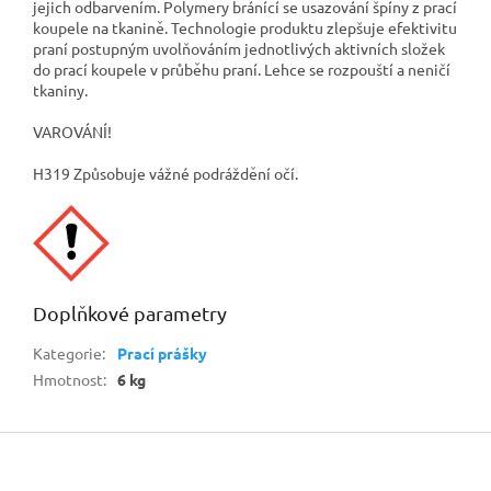
jejich odbarvením. Polymery bránící se usazování špíny z prací
koupele na tkanině. Technologie produktu zlepšuje efektivitu
praní postupným uvolňováním jednotlivých aktivních složek
do prací koupele v průběhu praní. Lehce se rozpouští a neničí
tkaniny.
VAROVÁNÍ!
H319 Způsobuje vážné podráždění očí.
Doplňkové parametry
Kategorie
:
Prací prášky
Hmotnost
:
6 kg
Z
á
p