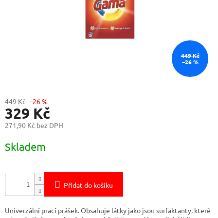
449 Kč
–26 %
449 Kč
–26 %
329 Kč
271,90 Kč bez DPH
Měrná
Skladem
cena:
Přidat do košíku
Univerzální prací prášek. Obsahuje látky jako jsou surfaktanty, které