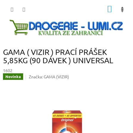
Přejít
NÁKUP
na
obsah
KOŠÍK
GAMA ( VIZIR ) PRACÍ PRÁŠEK
5,85KG (90 DÁVEK ) UNIVERSAL
1602
Značka:
GAMA (VIZIR)
Novinka