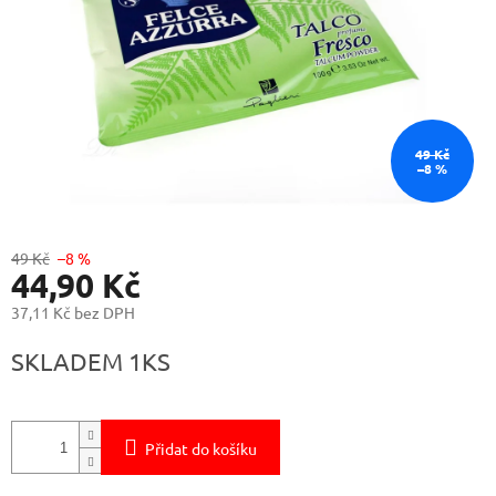
49 Kč
–8 %
49 Kč
–8 %
44,90 Kč
37,11 Kč bez DPH
Měrná
SKLADEM 1KS
cena:
Přidat do košíku