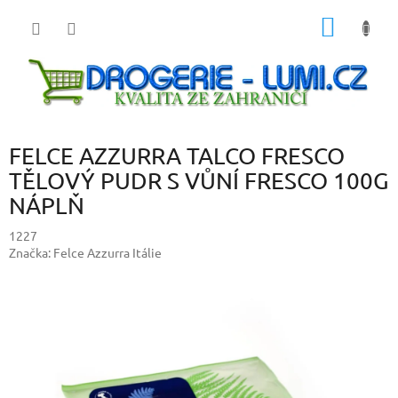
Přejít
NÁKUP
na
obsah
KOŠÍK
FELCE AZZURRA TALCO FRESCO
TĚLOVÝ PUDR S VŮNÍ FRESCO 100G
NÁPLŇ
1227
Značka:
Felce Azzurra Itálie