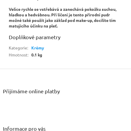
Velice rychle se vstřebává a zanechává pokožku suchou,
hladkou a hedvábnou. Při líčení je tento přírodní pudr
možné také použít jako základ pod make-up, docílíte tím
matujícího účinku na pleť.
Doplňkové parametry
Kategorie
:
Krémy
Hmotnost
:
0.1 kg
Z
á
p
a
Přijímáme online platby
t
í
Informace pro vás