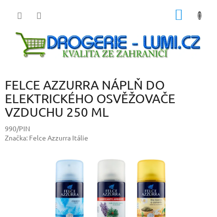
Přejít
NÁKUP
na
obsah
KOŠÍK
FELCE AZZURRA NÁPLŇ DO
ELEKTRICKÉHO OSVĚŽOVAČE
VZDUCHU 250 ML
990/PIN
Značka:
Felce Azzurra Itálie