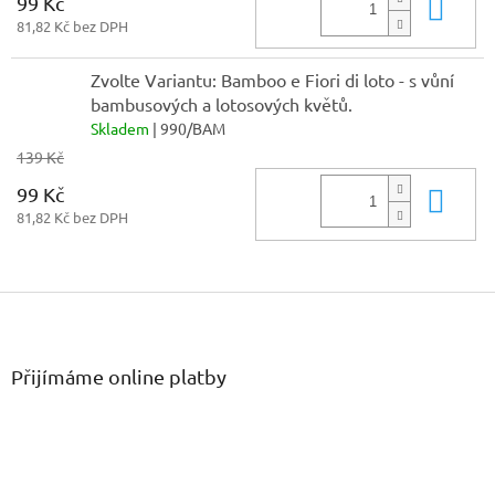
99 Kč
Do 
81,82 Kč bez DPH
Zvolte Variantu: Bamboo e Fiori di loto - s vůní
bambusových a lotosových květů.
Skladem
| 990/BAM
139 Kč
99 Kč
Do 
81,82 Kč bez DPH
Z
á
p
a
Přijímáme online platby
t
í