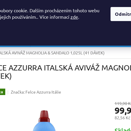
OBCHODNÍ PODMÍNKY, REKLAMAČNÍ ŘÁD
PODMÍNKY OCHRANY O
oubory cookie. Dalším procházením tohoto webu
Odmít
 jejich používáním.. Více informací
zde
.
HLEDAT
 PROSTŘEDKY
AVIVÁŽE A SUŠIČKY
PŘÍPRAVKY DO MYČKY/ 
ALSKÁ AVIVÁŽ MAGNOLIA & SANDALO 1,025L (41 DÁVEK)
CE AZZURRA ITALSKÁ AVIVÁŽ MAGNOL
EK)
Značka:
Felce Azzurra Itálie
ka
119,90 K
99,
82,56 Kč
Měrná
Skla