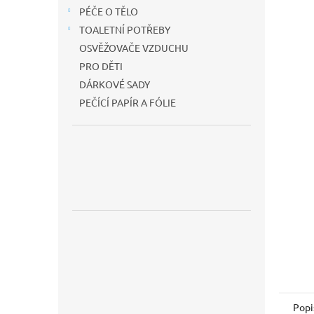
n
PÉČE O TĚLO
e
TOALETNÍ POTŘEBY
l
OSVĚŽOVAČE VZDUCHU
PRO DĚTI
DÁRKOVÉ SADY
PEČÍCÍ PAPÍR A FÓLIE
Popi