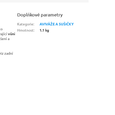
Doplňkové parametry
Kategorie
:
AVIVÁŽE A SUŠIČKY
to
Hmotnost
:
1.1 kg
ající
vůni
ušení a
iz zadní