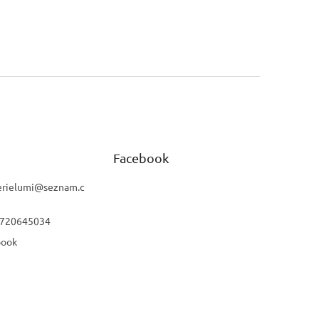
Facebook
rielumi
@
seznam.c
 720645034
book