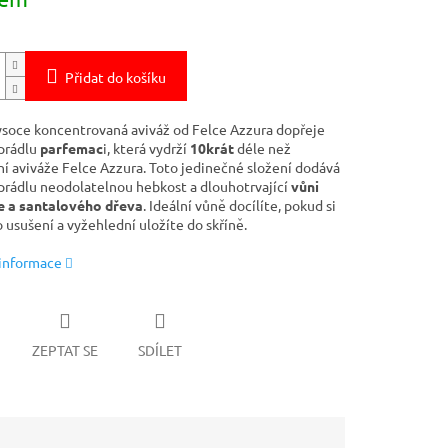
Přidat do košíku
vysoce koncentrovaná aviváž od Felce Azzura dopřeje
prádlu
parfemac
i, která vydrží
10krát
déle než
ní aviváže Felce Azzura. Toto jedinečné složení dodává
rádlu neodolatelnou hebkost a dlouhotrvající
vůni
e a santalového dřeva
. Ideální vůně docílíte, pokud si
 usušení a vyžehlední uložíte do skříně.
 informace
ZEPTAT SE
SDÍLET