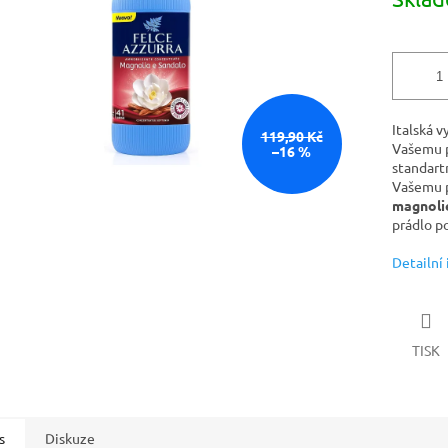
cena:
Italská 
119,90 Kč
Vašemu 
–16 %
standart
Vašemu p
magnoli
prádlo po
Detailní
TISK
s
Diskuze