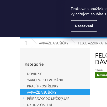
Přejít
Drogerielumi@seznam.cz
na
Tento web používá s
obsah
vyjadřujete souhlas s
Nastavení
NOVINKY
%AKCE% - SLEVOMÁNIE
PRACÍ
Domů
AVIVÁŽE A SUŠIČKY
FELCE AZZURRA IT
P
FEL
o
Přeskočit
s
DÁV
Kategorie
kategorie
t
1644
r
NOVINKY
Novin
a
%AKCE% - SLEVOMÁNIE
n
PRACÍ PROSTŘEDKY
n
í
AVIVÁŽE A SUŠIČKY
p
PŘÍPRAVKY DO MYČKY/ JAR
a
ÚKLID A ČIŠTĚNÍ