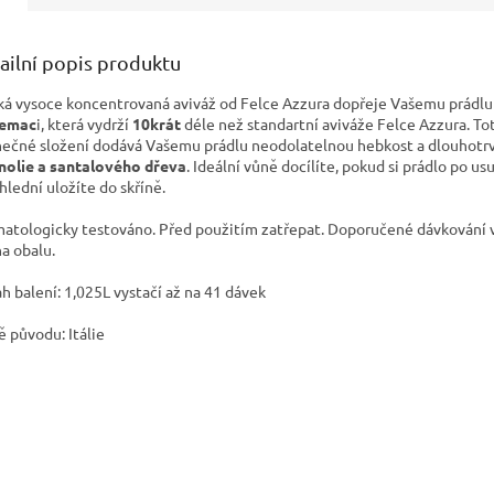
ailní popis produktu
ská vysoce koncentrovaná aviváž od Felce Azzura dopřeje Vašemu prádlu
femac
i, která vydrží
10krát
déle než standartní aviváže Felce Azzura. To
nečné složení dodává Vašemu prádlu neodolatelnou hebkost a dlouhotrv
olie a santalového dřeva
. Ideální vůně docílíte, pokud si prádlo po us
hlední uložíte do skříně.
atologicky testováno. Před použitím zatřepat. Doporučené dávkování v
na obalu.
h balení: 1,025L vystačí až na 41 dávek
 původu: Itálie