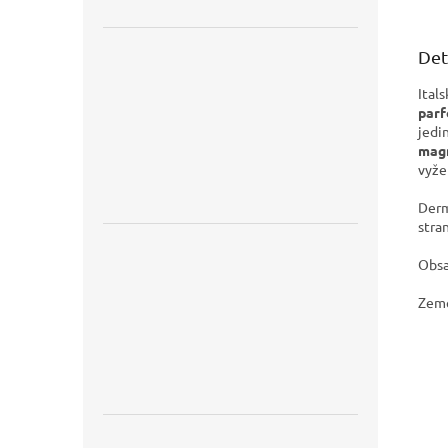
Det
Ital
par
jedi
magn
vyže
Derm
stra
Obsa
Země