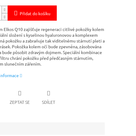
Přidat do košíku
m Elkos Q10 zajišťuje regeneraci citlivé pokožky kolem
ciální složení s kyselinou hyaluronovou a komplexem
ná pokožku a zabraňuje tak viditelnému stárnutí pleti a
vrásek. Pokožka kolem očí bude zpevněna, zásobována
 a bude působit zdravým dojmem. Speciální kombinace
iltru chrání pokožku před předčasným stárnutím,
m slunečním zářením.
 informace
ZEPTAT SE
SDÍLET