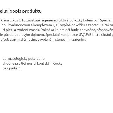
ailní popis produktu
 krém Elkos Q10 zajišťuje regeneraci citlivé pokožky kolem očí. Speciáln
linou hyaluronovou a komplexem Q10 vypíná pokožku a zabraňuje tak v
nutí pleti a tvoření vrásek. Pokožka kolem očí bude zpevněna, zásobován
de působit zdravým dojmem. Speciální kombinace UV/UVB filtru chrání
 předčasným stárnutím, vyvolaným slunečním zářením.
dermatologicky potvrzeno
vhodné pro lidi nosící kontaktní čočky
bez parfému