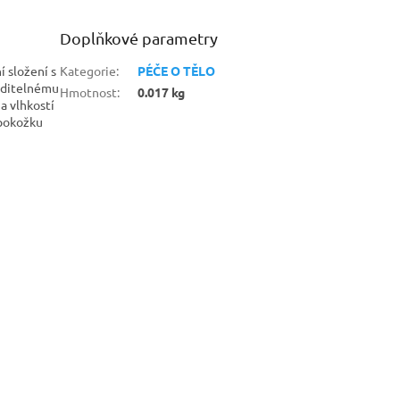
Doplňkové parametry
í složení s
Kategorie
:
PÉČE O TĚLO
iditelnému
Hmotnost
:
0.017 kg
a vlhkostí
 pokožku