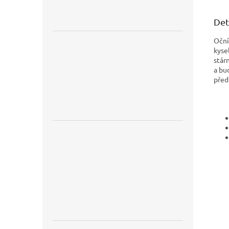
Det
Oční
kyse
stár
a bu
před