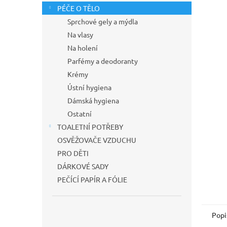
n
PÉČE O TĚLO
e
Sprchové gely a mýdla
l
Na vlasy
Na holení
Parfémy a deodoranty
Krémy
Ústní hygiena
Dámská hygiena
Ostatní
TOALETNÍ POTŘEBY
OSVĚŽOVAČE VZDUCHU
PRO DĚTI
DÁRKOVÉ SADY
PEČÍCÍ PAPÍR A FÓLIE
Popi