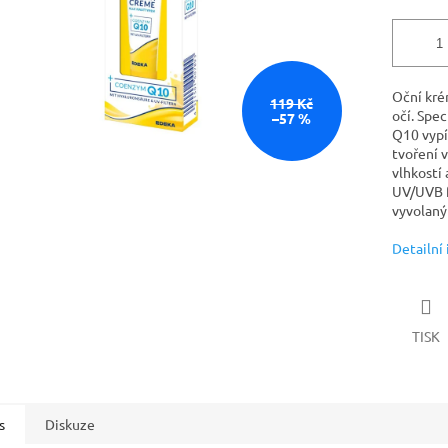
Oční kré
119 Kč
očí. Spe
–57 %
Q10 vypí
tvoření 
vlhkostí
UV/UVB f
vyvolaný
Detailní
TISK
s
Diskuze