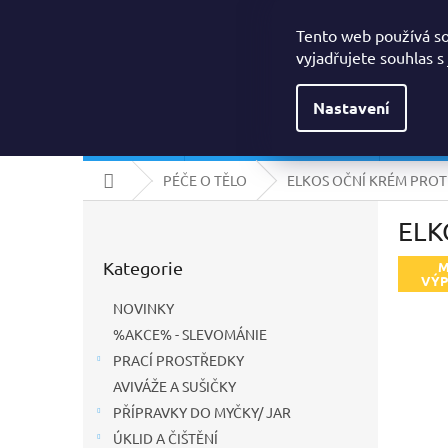
Přejít
Drogerielumi@seznam.cz
na
Tento web používá s
obsah
vyjadřujete souhlas s
Nastavení
NOVINKY
%AKCE% - SLEVOMÁNIE
PRACÍ
Domů
PÉČE O TĚLO
ELKOS OČNÍ KRÉM PROT
P
ELK
o
Přeskočit
s
Kategorie
kategorie
M
t
VÝP
r
NOVINKY
a
%AKCE% - SLEVOMÁNIE
n
PRACÍ PROSTŘEDKY
n
í
AVIVÁŽE A SUŠIČKY
p
PŘÍPRAVKY DO MYČKY/ JAR
a
ÚKLID A ČIŠTĚNÍ