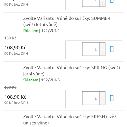
90 Kč bez DPH
Zvolte Variantu: Vůně do sušičky: SUMMER
(svěží letní vůně)
Skladem
| 192/VUN2
139 Kč
108,90 Kč
Do 
90 Kč bez DPH
Zvolte Variantu: Vůně do sušičky: SPRING (svěží
jarní vůně)
Skladem
| 192/VUN3
139 Kč
108,90 Kč
Do 
90 Kč bez DPH
Zvolte Variantu: Vůně do sušičky: FRESH (svěží
unisex vůně)