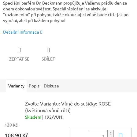
Speciální parfém Dr. Beckmann propůjčuje Vašemu prádlu den za
dnem dokonalou svěžest. Speciální složení se aktivuje
"rozlomením" při pohybu, takže okouzlující vůně bude cítit jak po
vyprání, ale i při každém pohybu!
Detailní informace
ZEPTAT SE
SDÍLET
Varianty
Popis
Diskuze
Zvolte Variantu: Vůně do sušičky: ROSE
(květinová vůně růží)
Skladem
| 192/VUN
139 Kč
108,90 Kč
Do 