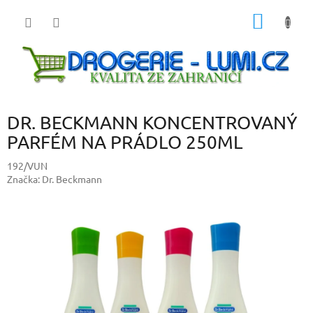
Přejít
NÁKUP
na
obsah
KOŠÍK
DR. BECKMANN KONCENTROVANÝ
PARFÉM NA PRÁDLO 250ML
192/VUN
Značka:
Dr. Beckmann