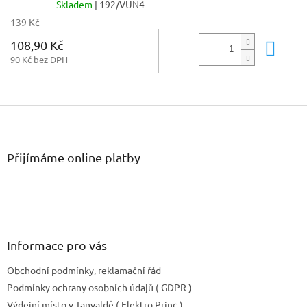
Skladem
| 192/VUN4
139 Kč
108,90 Kč
Do 
90 Kč bez DPH
Z
á
p
a
Přijímáme online platby
t
í
Informace pro vás
Obchodní podmínky, reklamační řád
Podmínky ochrany osobních údajů ( GDPR )
Výdejní místo v Tanvaldě ( Elektro Princ )