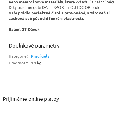
nebo membránové materiály
, které vyžadují zvláštní péči.
Díky pracímu gelu DALLI SPORT + OUTDOOR bude
Vaše
prádlo perfektně čisté a provoněné, a zároveň si
zachová své původní funkční vlastnosti.
Balení: 27 Dávek
Doplňkové parametry
Kategorie
:
Prací gely
Hmotnost
:
1.1 kg
Z
á
p
a
Přijímáme online platby
t
í