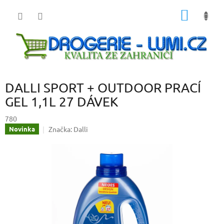
Přejít
NÁKUP
na
obsah
KOŠÍK
DALLI SPORT + OUTDOOR PRACÍ
GEL 1,1L 27 DÁVEK
780
Značka:
Dalli
Novinka