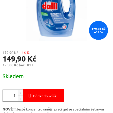
179,90 Kč
–16 %
179,90 Kč
–16 %
149,90 Kč
123,88 Kč bez DPH
Měrná
Skladem
cena:
Přidat do košíku
NOVÉ!!!
Ještě koncentrovanější prací gel se speciálním šetrným