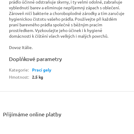
prádlo účinně odstraňuje skvrny, i ty velmi odolné, zabraňuje
vyblednutí barev a eliminuje nepříjemný zápach s oblečení.
Zároveň ničí bakterie a choroboplodné zárodky a tím zaručuje
hygienickou čistotu vašeho prádla. Používejte při každém
praní barevného prádla společně s běžným pracím
prostředkem. Vyzkoušejte jeho účinek i k hygieně
domácnosti k čištění všech velkých i malých povrchů.
Dovoz Itálie.
Doplňkové parametry
Kategorie
:
Prací gely
Hmotnost
:
2.5 kg
Z
á
p
a
Přijímáme online platby
t
í