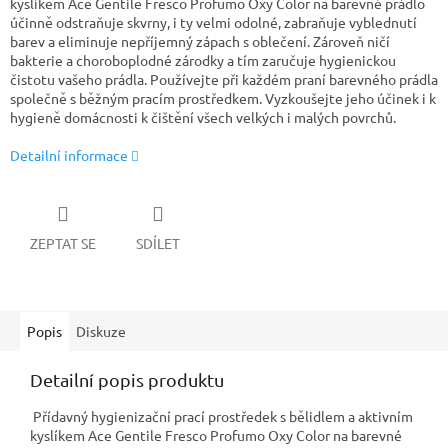
kyslíkem Ace Gentile Fresco Profumo Oxy Color na barevné prádlo
účinně odstraňuje skvrny, i ty velmi odolné, zabraňuje vyblednutí
barev a eliminuje nepříjemný zápach s oblečení. Zároveň ničí
bakterie a choroboplodné zárodky a tím zaručuje hygienickou
čistotu vašeho prádla. Používejte při každém praní barevného prádla
společně s běžným pracím prostředkem. Vyzkoušejte jeho účinek i k
hygieně domácnosti k čištění všech velkých i malých povrchů.
Detailní informace
ZEPTAT SE
SDÍLET
Popis
Diskuze
Detailní popis produktu
Přídavný hygienizační prací prostředek s bělidlem a aktivním
kyslíkem Ace Gentile Fresco Profumo Oxy Color na barevné