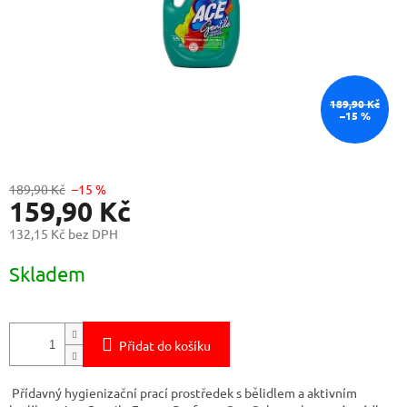
189,90 Kč
–15 %
189,90 Kč
–15 %
159,90 Kč
132,15 Kč bez DPH
Měrná
Skladem
cena:
Přidat do košíku
Přídavný hygienizační prací prostředek s bělidlem a aktivním